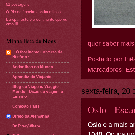
51 postagens
O Rio de Janeiro continua lindo....
Europa, este é o continente que eu
amo!!!!!
Minha lista de blogs
quer saber mais.
:: O fascinante universo da
História ::
Postado por
Inê
Andarilhos do Mundo
Marcadores:
Es
Aprendiz de Viajante
Blog de Viagens Viaggio
sexta-feira, 20
Mondo - Dicas de viagem e
turismo
Oslo - Esca
Conexão Paris
Direto da Alemanha
Oslo é a mais a
DriEveryWhere
1048. Ocupa um