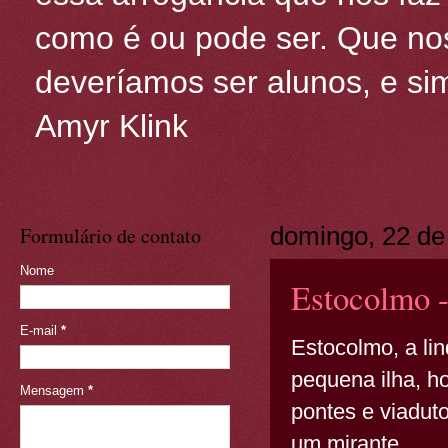
como é ou pode ser. Que nos
deveríamos ser alunos, e sim
Amyr Klink
Formulário de contato
domingo, 22 de
Nome
Estocolmo -
E-mail
*
Estocolmo, a li
pequena ilha, ho
Mensagem
*
pontes e viaduto
um mirante.