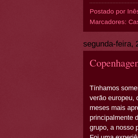
Postado por
Inê
Marcadores:
Ca
segunda-feira, 
Copenhagen
Tínhamos somen
verão europeu, 
meses mais apro
principalmente
grupo, a nosso p
Foi uma experiê