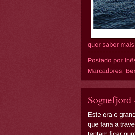
quer saber mais.
Postado por
Inê
Marcadores:
Be
Sognefjord 
Este era o grand
que faria a trav
tentam ficar nu