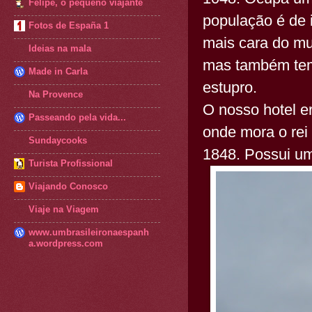
Felipe, o pequeno viajante
população é de 
Fotos de España 1
mais cara do mu
Ideias na mala
mas também tem 
Made in Carla
estupro.
Na Provence
O nosso hotel e
Passeando pela vida...
onde mora o rei
Sundaycooks
1848. Possui um
Turista Profissional
Viajando Conosco
Viaje na Viagem
www.umbrasileironaespanh
a.wordpress.com