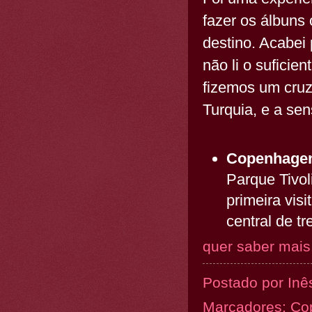
fazer os álbuns
destino. Acabei 
não li o suficien
fizemos um cruz
Turquia, e a se
Copenhage
Parque Tivo
primeira vis
central de t
quer saber mais.
Postado por
Inê
Marcadores:
Co