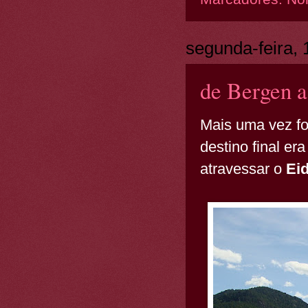
segunda-feira, 
de Bergen a
Mais uma vez f
destino final er
atravessar o
Eid