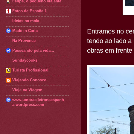
Felipe, o pequeno viajante
Fotos de España 1
Ideias na mala
Entramos no cen
Made in Carla
tendo ao lado a
Na Provence
obras em frente
Passeando pela vida...
Sundaycooks
Turista Profissional
Viajando Conosco
Viaje na Viagem
www.umbrasileironaespanh
a.wordpress.com