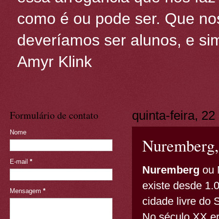
como é ou pode ser. Que nos
deveríamos ser alunos, e sim
Amyr Klink
Formulário de contato
quinta-feira, 2
Nome
Nuremberg,
E-mail
*
Nuremberg
ou 
existe desde 1
Mensagem
*
cidade livre do
No século XX er