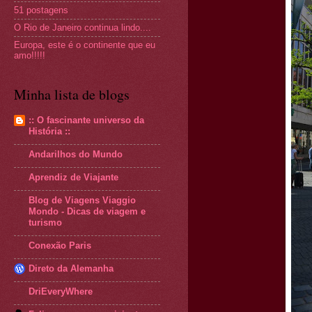
51 postagens
O Rio de Janeiro continua lindo....
Europa, este é o continente que eu
amo!!!!!
Minha lista de blogs
:: O fascinante universo da
História ::
Andarilhos do Mundo
Aprendiz de Viajante
Blog de Viagens Viaggio
Mondo - Dicas de viagem e
turismo
Conexão Paris
Direto da Alemanha
DriEveryWhere