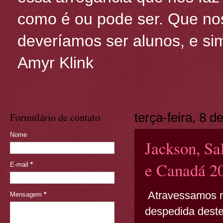
como é ou pode ser. Que nos
deveríamos ser alunos, e sim
Amyr Klink
Formulário de contato
terça-feira, 8 
Nome
Jackson, Sa
e Canadá 2
E-mail
*
Atravessamos ma
Mensagem
*
despedida deste