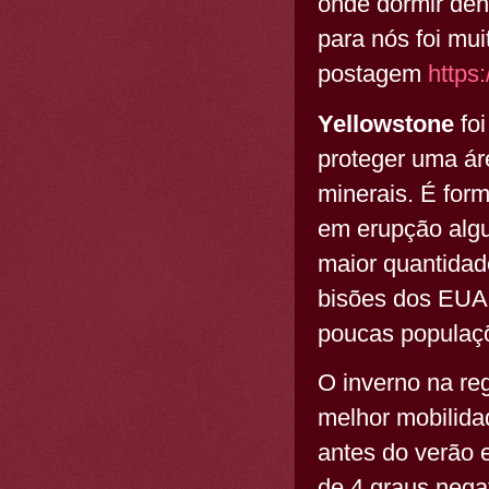
onde dormir dent
para nós foi muit
postagem
https
Yellowstone
foi
proteger uma ár
minerais. É for
em erupção algu
maior quantidad
bisões dos EUA
poucas populaçõ
O inverno na reg
melhor mobilida
antes do verão
de 4 graus negat