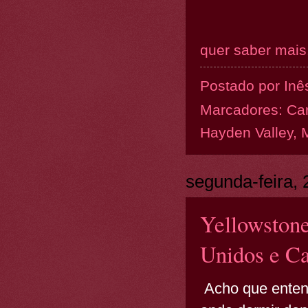
quer saber mais.
Postado por
Inê
Marcadores:
Ca
Hayden Valley
,
segunda-feira, 
Yellowstone
Unidos e C
Acho que entend