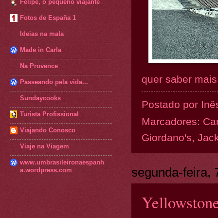
Felipe, o pequeno viajante
Fotos de España 1
Ideias na mala
Made in Carla
Na Provence
quer saber mais.
Passeando pela vida...
Sundaycooks
Postado por
Inê
Turista Profissional
Marcadores:
Ca
Viajando Conosco
Giordano's
,
Jac
Viaje na Viagem
www.umbrasileironaespanh
segunda-feira, 
a.wordpress.com
Yellowstone