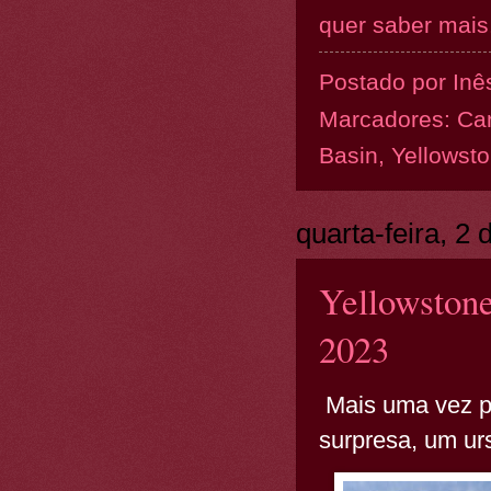
quer saber mais.
Postado por
Inê
Marcadores:
Ca
Basin
,
Yellowst
quarta-feira, 2
Yellowstone
2023
Mais uma vez 
surpresa, um ur