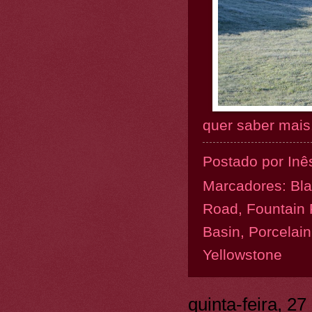
quer saber mais.
Postado por
Inê
Marcadores:
Bla
Road
,
Fountain 
Basin
,
Porcelain
Yellowstone
quinta-feira, 27