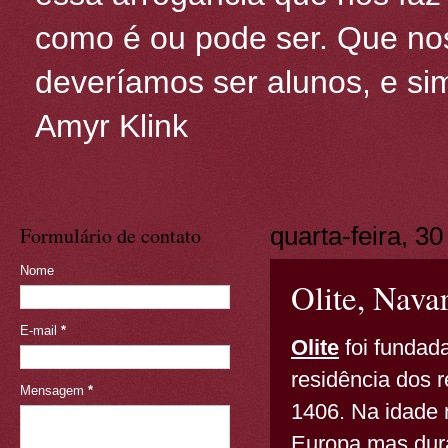
como é ou pode ser. Que nos
deveríamos ser alunos, e sim
Amyr Klink
Formulário de contato
quarta-feira, 3
Nome
Olite, Nava
E-mail
*
Olite
foi fundad
residência dos 
Mensagem
*
1406. Na idade 
Europa mas dura