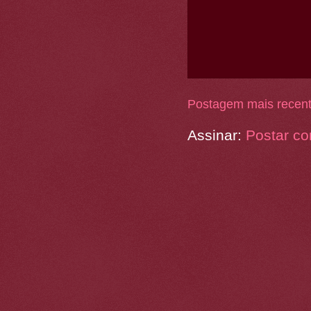
Postagem mais recen
Assinar:
Postar co