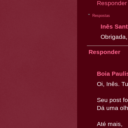
Responder
Respostas
Inês San
Obrigada,
Responder
Boia Pauli
Oi, Inês. T
Seu post fo
Dá uma olh
Até mais,