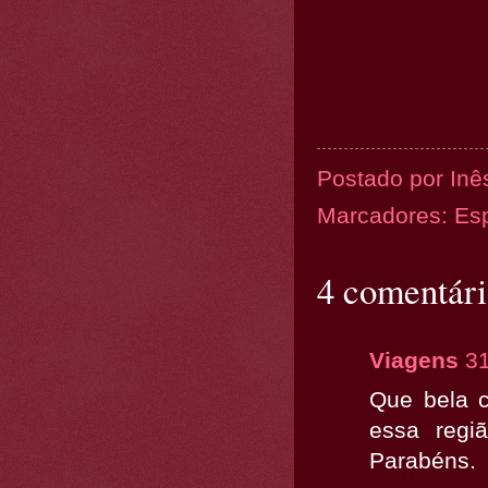
Postado por
Inê
Marcadores:
Es
4 comentári
Viagens
31
Que bela 
essa regi
Parabéns.