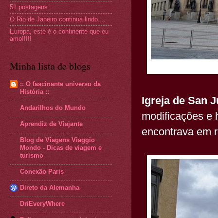
51 postagens
O Rio de Janeiro continua lindo....
Europa, este é o continente que eu
amo!!!!!
Minha lista de blogs
:: O fascinante universo da
História ::
Igreja de San 
Andarilhos do Mundo
modificações e h
Aprendiz de Viajante
encontrava em r
Blog de Viagens Viaggio
Mondo - Dicas de viagem e
turismo
Conexão Paris
Direto da Alemanha
DriEveryWhere