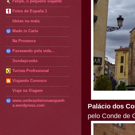
Felipe, o pequeno viajante
Fotos de España 1
Ideias na mala
Made in Carla
Na Provence
Passeando pela vida...
Sundaycooks
Turista Profissional
Viajando Conosco
Viaje na Viagem
www.umbrasileironaespanh
Palácio dos C
a.wordpress.com
pelo Conde de G