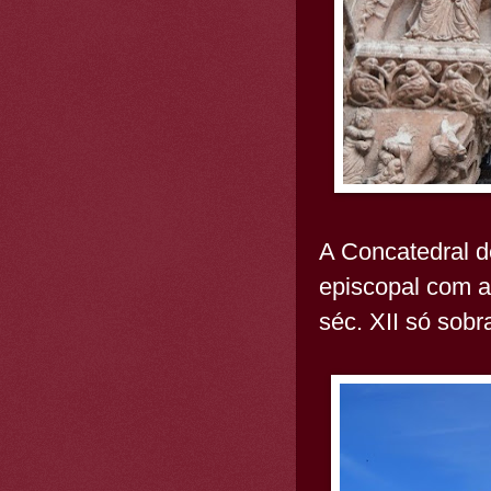
A Concatedral d
episcopal com a
séc. XII só sobr