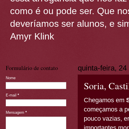
como é ou pode ser. Que nos
deveríamos ser alunos, e sim
Amyr Klink
Formulário de contato
quinta-feira, 2
Nome
Soria, Cast
E-mail
*
Chegamos em
S
começamos a per
Mensagem
*
pouco vazias, e
importantes mo