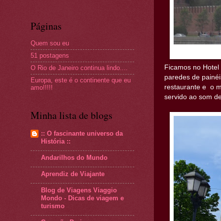
Páginas
Quem sou eu
51 postagens
Ficamos no Hotel 
O Rio de Janeiro continua lindo....
paredes de painéi
Europa, este é o continente que eu
restaurante e o m
amo!!!!!
servido ao som de
Minha lista de blogs
:: O fascinante universo da
História ::
Andarilhos do Mundo
Aprendiz de Viajante
Blog de Viagens Viaggio
Mondo - Dicas de viagem e
turismo