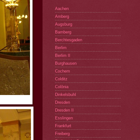
Aachen
Amberg
Augsburg
Bamberg
Berchtesgaden
Berlim
Berlim II
Burghausen
Cochem
Colditz
Colônia
Dinkelsbuhl
Dresden
Dresden II
Esslingen
Frankfurt
Freiberg