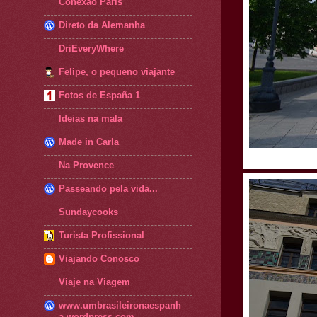
Conexão Paris
Direto da Alemanha
DriEveryWhere
Felipe, o pequeno viajante
Fotos de España 1
Ideias na mala
Made in Carla
Na Provence
Passeando pela vida...
Sundaycooks
Turista Profissional
Viajando Conosco
Viaje na Viagem
www.umbrasileironaespanh
a.wordpress.com