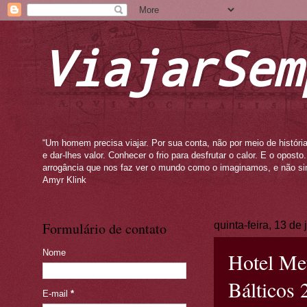
ViajarSem
“Um homem precisa viajar. Por sua conta, não por meio de história
e dar-lhes valor. Conhecer o frio para desfrutar o calor. E o opos
arrogância que nos faz ver o mundo como o imaginamos, e não si
Amyr Klink
Formulário de contato
quinta-feira, 13 de
Nome
Hotel Met
Bálticos 
E-mail
*