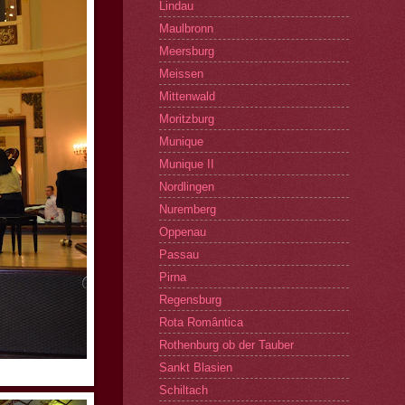
Lindau
Maulbronn
Meersburg
Meissen
Mittenwald
Moritzburg
Munique
Munique II
Nordlingen
Nuremberg
Oppenau
Passau
Pirna
Regensburg
Rota Romântica
Rothenburg ob der Tauber
Sankt Blasien
Schiltach