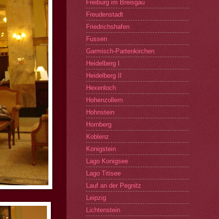
Freiburg im Breisgau
Freudenstadt
Friedrichshafen
Fussen
Garmisch-Partenkirchen
Heidelberg I
Heidelberg II
Hexenloch
Hohenzollern
Hohnstein
Hornberg
Koblenz
Konigstein
Lago Konigsee
Lago Titisee
Lauf an der Pegnitz
Leipzig
Lichtenstein