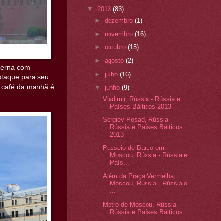
▼
2013
(83)
►
dezembro
(1)
►
novembro
(16)
►
outubro
(15)
►
agosto
(2)
oderna com
►
julho
(16)
staque para seu
o café da manhã é
▼
junho
(9)
Vladimir, Rússia - Rússia e
Países Bálticos 2013
Sergiev Posad, Rússia -
Rússia e Países Bálticos
2013
Passeio de Barco em
Moscou, Rússia - Rússia e
País...
Além da Praça Vermelha,
Moscou, Rússia - Rússia e
...
Metro de Moscou, Rússia -
Rússia e Países Bálticos