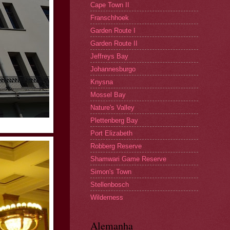
Cape Town II
Franschhoek
Garden Route I
Garden Route II
Jeffreys Bay
Johannesburgo
Knysna
Mossel Bay
Nature's Valley
Plettenberg Bay
Port Elizabeth
Robberg Reserve
Shamwari Game Reserve
Simon's Town
Stellenbosch
Wilderness
Alemanha