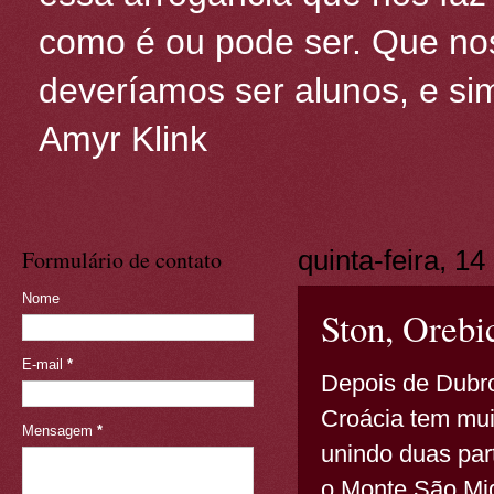
como é ou pode ser. Que nos
deveríamos ser alunos, e sim
Amyr Klink
Formulário de contato
quinta-feira, 14
Nome
Ston, Orebi
E-mail
*
Depois de Dubro
Croácia tem mu
Mensagem
*
unindo duas pa
o Monte São Mi