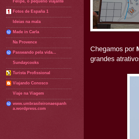
Felipe, o pequeno viajante
Fotos de España 1
Ideias na mala
Made in Carla
Na Provence
Chegamos por
Passeando pela vida...
grandes atrativo
Sundaycooks
Turista Profissional
Viajando Conosco
Viaje na Viagem
www.umbrasileironaespanh
a.wordpress.com