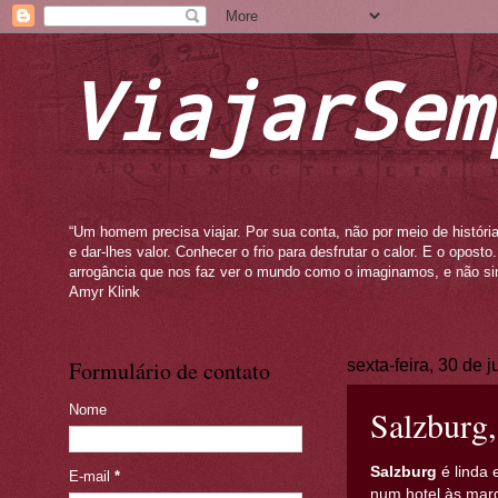
ViajarSem
“Um homem precisa viajar. Por sua conta, não por meio de história
e dar-lhes valor. Conhecer o frio para desfrutar o calor. E o opos
arrogância que nos faz ver o mundo como o imaginamos, e não si
Amyr Klink
Formulário de contato
sexta-feira, 30 de 
Nome
Salzburg,
Salzburg
é linda 
E-mail
*
num hotel às marg