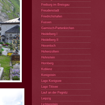
Freiburg im Breisgau
Freudenstadt
Friedrichshafen
Fussen
Garmisch-Partenkirchen
Heidelberg I
Heidelberg II
Hexenloch
Hohenzollern
Hohnstein
Hornberg
Koblenz
Konigstein
Lago Konigsee
Lago Titisee
Lauf an der Pegnitz
Leipzig
Lichtenstein