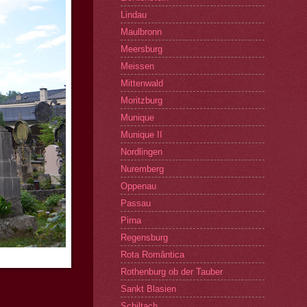
Lindau
Maulbronn
Meersburg
Meissen
Mittenwald
Moritzburg
Munique
Munique II
Nordlingen
Nuremberg
Oppenau
Passau
Pirna
Regensburg
Rota Romântica
Rothenburg ob der Tauber
Sankt Blasien
Schiltach