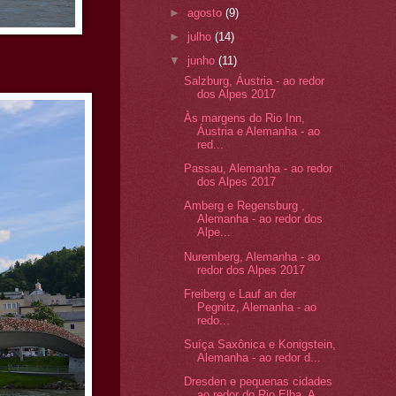
►
agosto
(9)
►
julho
(14)
▼
junho
(11)
Salzburg, Áustria - ao redor
dos Alpes 2017
Às margens do Rio Inn,
Áustria e Alemanha - ao
red...
Passau, Alemanha - ao redor
dos Alpes 2017
Amberg e Regensburg ,
Alemanha - ao redor dos
Alpe...
Nuremberg, Alemanha - ao
redor dos Alpes 2017
Freiberg e Lauf an der
Pegnitz, Alemanha - ao
redo...
Suíça Saxônica e Konigstein,
Alemanha - ao redor d...
Dresden e pequenas cidades
ao redor do Rio Elba, A...