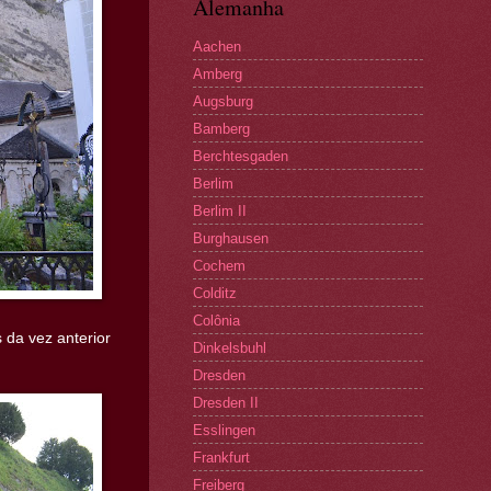
Alemanha
Aachen
Amberg
Augsburg
Bamberg
Berchtesgaden
Berlim
Berlim II
Burghausen
Cochem
Colditz
Colônia
da vez anterior
Dinkelsbuhl
Dresden
Dresden II
Esslingen
Frankfurt
Freiberg