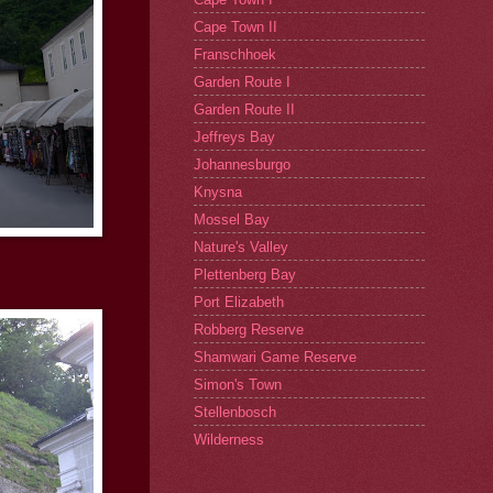
Cape Town II
Franschhoek
Garden Route I
Garden Route II
Jeffreys Bay
Johannesburgo
Knysna
Mossel Bay
Nature's Valley
Plettenberg Bay
Port Elizabeth
Robberg Reserve
Shamwari Game Reserve
Simon's Town
Stellenbosch
Wilderness