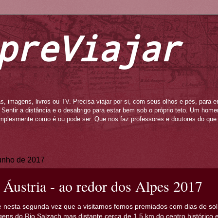
preViajar
s, imagens, livros ou TV. Precisa viajar por si, com seus olhos e pés, para e
to. Sentir a distância e o desabrigo para estar bem sob o próprio teto. Um ho
mplesmente como é ou pode ser. Que nos faz professores e doutores do que 
junho de 2017
 Áustria - ao redor dos Alpes 2017
e nesta segunda vez que a visitamos fomos premiados com dias de sol
ens do Rio Salzach mas distante cerca de 1,5 km do centro histórico 