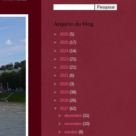
Arquivo do blog
►
2026
(5)
►
2025
(17)
►
2024
(14)
►
2023
(21)
►
2022
(21)
►
2021
(6)
►
2020
(3)
►
2019
(38)
►
2018
(26)
▼
2017
(62)
►
dezembro
(11)
►
novembro
(10)
►
outubro
(6)