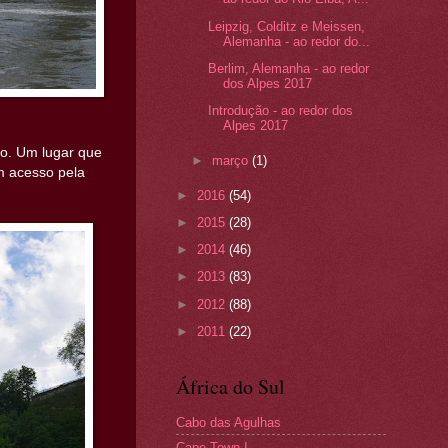
Leipzig, Colditz e Meissen,
Alemanha - ao redor do...
Berlim, Alemanha - ao redor
dos Alpes 2017
Introdução - ao redor dos
Alpes 2017
ndo. Um lugar que
►
março
(1)
om acesso pela
►
2016
(54)
►
2015
(28)
►
2014
(46)
►
2013
(83)
►
2012
(88)
►
2011
(22)
África do Sul
Cabo das Agulhas
Cape Town I