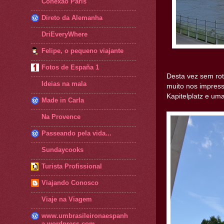
Conexão Paris
Direto da Alemanha
DriEveryWhere
Felipe, o pequeno viajante
Fotos de España 1
Desta vez sem rote
Ideias na mala
muito nos impress
Kapitelplatz e um
Made in Carla
Na Provence
Passeando pela vida...
Sundaycooks
Turista Profissional
Viajando Conosco
Viaje na Viagem
www.umbrasileironaespanh
a.wordpress.com