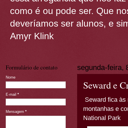
como é ou pode ser. Que nos
deveríamos ser alunos, e sim
Amyr Klink
Formulário de contato
segunda-feira,
Nome
Seward e Cr
E-mail
*
Seward fica às 
montanhas e com
Mensagem
*
National Park