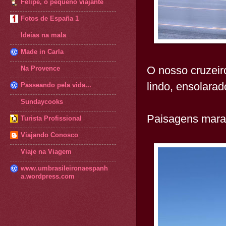
Felipe, o pequeno viajante
Fotos de España 1
Ideias na mala
Made in Carla
O nosso cruzeir
Na Provence
lindo, ensolara
Passeando pela vida...
Sundaycooks
Paisagens mara
Turista Profissional
Viajando Conosco
Viaje na Viagem
www.umbrasileironaespanh
a.wordpress.com