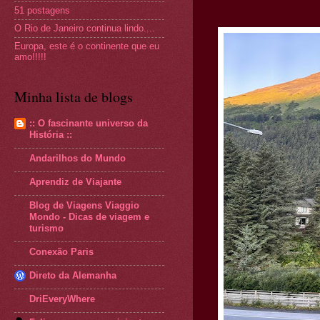
51 postagens
O Rio de Janeiro continua lindo....
Europa, este é o continente que eu
amo!!!!!
Minha lista de blogs
:: O fascinante universo da
História ::
Andarilhos do Mundo
Aprendiz de Viajante
Blog de Viagens Viaggio
Mondo - Dicas de viagem e
turismo
Conexão Paris
Direto da Alemanha
DriEveryWhere