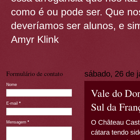
como é ou pode ser. Que nos
deveríamos ser alunos, e sim
Amyr Klink
Formulário de contato
sábado, 26 de j
Nome
Vale do Dor
Sul da Fran
E-mail
*
O Château Caste
Mensagem
*
cátara tendo si