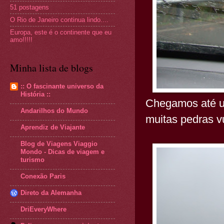
51 postagens
O Rio de Janeiro continua lindo....
Europa, este é o continente que eu
amo!!!!!
Minha lista de blogs
:: O fascinante universo da
História ::
Chegamos até u
Andarilhos do Mundo
muitas pedras v
Aprendiz de Viajante
Blog de Viagens Viaggio
Mondo - Dicas de viagem e
turismo
Conexão Paris
Direto da Alemanha
DriEveryWhere