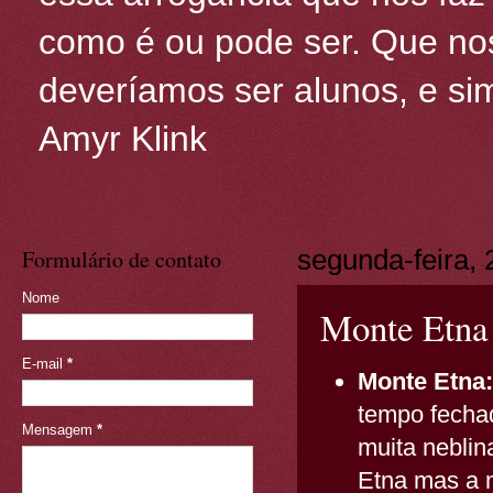
como é ou pode ser. Que nos
deveríamos ser alunos, e sim
Amyr Klink
Formulário de contato
segunda-feira,
Nome
Monte Etna 
E-mail
*
Monte Etna:
tempo fecha
Mensagem
*
muita nebli
Etna mas a n