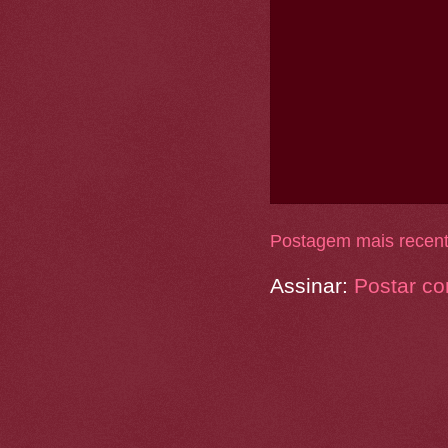
Postagem mais recen
Assinar:
Postar co