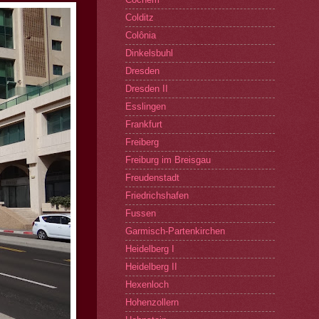
Colditz
Colônia
Dinkelsbuhl
Dresden
Dresden II
Esslingen
Frankfurt
Freiberg
Freiburg im Breisgau
Freudenstadt
Friedrichshafen
Fussen
Garmisch-Partenkirchen
Heidelberg I
Heidelberg II
Hexenloch
Hohenzollern