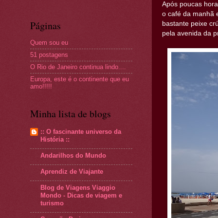
Após poucas horas
o café da manhã e
Páginas
bastante peixe cr
pela avenida da p
Quem sou eu
51 postagens
O Rio de Janeiro continua lindo....
Europa, este é o continente que eu
amo!!!!!
Minha lista de blogs
:: O fascinante universo da
História ::
Andarilhos do Mundo
Aprendiz de Viajante
Blog de Viagens Viaggio
Mondo - Dicas de viagem e
turismo