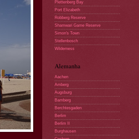
Plettenberg Bay
Port Elizabeth
Robberg Reserve
Shamwari Game Reserve
Simon's Town
Stellenbosch
Wilderness
Alemanha
Aachen
Amberg
Augsburg
Bamberg
Berchtesgaden
Berlim
Berlim II
Burghausen
Cochem