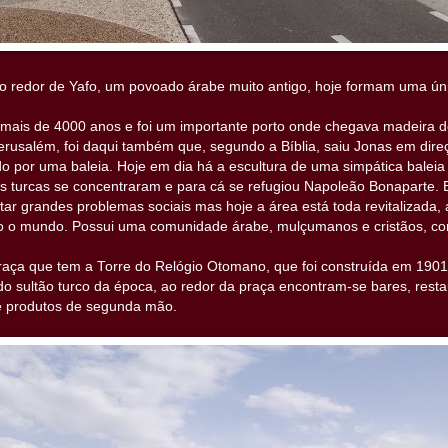
ao redor de Yafo, um povoado árabe muito antigo, hoje formam uma úni
 mais de 4000 anos e foi um importante porto onde chegava madeira 
rusalém, foi daqui também que, segundo a Bíblia, saiu Jonas em dire
do por uma baleia. Hoje em dia há a escultura de uma simpática baleia 
pas turcas se concentraram e para cá se refugiou Napoleão Bonaparte. 
ar grandes problemas sociais mas hoje a área está toda revitalizada, a
odo o mundo. Possui uma comunidade árabe, mulçumanos e cristãos, c
aça que tem a Torre do Relógio Otomano, que foi construída em 190
 do sultão turco da época, ao redor da praça encontram-se bares, rest
 produtos de segunda mão.