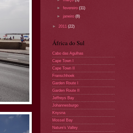
►
fevereiro
(11)
►
janeiro
(8)
►
2011
(22)
África do Sul
Cabo das Agulhas
Cape Town I
Cape Town II
Franschhoek
Garden Route I
Garden Route II
Jeffreys Bay
Johannesburgo
Knysna
Mossel Bay
Nature's Valley