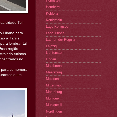
Hohnstein
Hornberg
Koblenz
Konigstein
ca cidade Tel-
Lago Konigsee
do Líbano para
Lago Titisee
ção a Társis
Lauf an der Pegnitz
para lembrar tal
Leipzig
Essa região
Lichtenstein
traindo turistas
oncentrados no
Lindau
Maulbronn
1 para comemorar
Meersburg
aurantes e um
Meissen
Mittenwald
Moritzburg
Munique
Munique II
Nordlingen