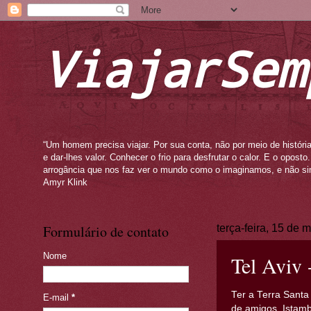
ViajarSem
“Um homem precisa viajar. Por sua conta, não por meio de história
e dar-lhes valor. Conhecer o frio para desfrutar o calor. E o opos
arrogância que nos faz ver o mundo como o imaginamos, e não si
Amyr Klink
Formulário de contato
terça-feira, 15 de 
Nome
Tel Aviv 
Ter a Terra Santa
E-mail
*
de amigos, Istamb