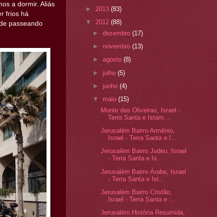
s a dormir. Aliás
►
2013
(83)
 frios há
▼
2012
(88)
arde passeando
►
dezembro
(17)
►
novembro
(13)
►
agosto
(8)
►
julho
(5)
►
junho
(4)
▼
maio
(15)
Monte das Oliveiras, Israel -
Terra Santa e Istam...
Jerusalém Bairro Armênio,
Israel - Terra Santa e I...
Jerusalém Bairro Judeu, Israel
- Terra Santa e Is...
Jerusalém Bairro Árabe, Israel
- Terra Santa e Ist...
Jerusalém Bairro Cristão,
Israel - Terra Santa e ...
Jerusalém História Resumida,