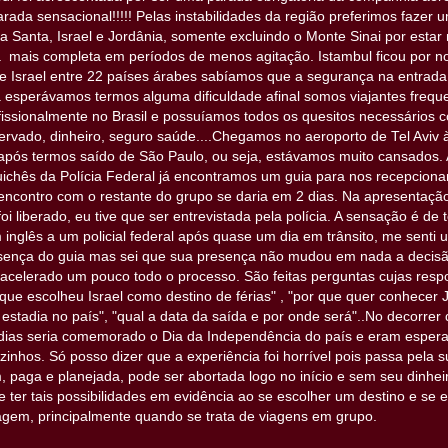
parada sensacional!!!!! Pelas instabilidades da região preferimos fazer
ra Santa, Israel e Jordânia, somente excluindo o Monte Sinai por estar 
 mais completa em períodos de menos agitação. Istambul ficou por n
de Israel entre 22 países árabes sabíamos que a segurança na entrada 
esperávamos termos alguma dificuldade afinal somos viajantes frequ
fissionalmente no Brasil e possuíamos todos os quesitos necessário
eservado, dinheiro, seguro saúde....Chegamos no aeroporto de Tel Aviv 
após termos saído de São Paulo, ou seja, estávamos muito cansados. 
chês da Polícia Federal já encontramos um guia para nos recepciona
 encontro com o restante do grupo se daria em 2 dias. Na apresentaçã
i liberado, eu tive que ser entrevistada pela polícia. A sensação é de t
inglês a um policial federal após quase um dia em trânsito, me senti
resença do guia mas sei que sua presença não mudou em nada a decis
a acelerado um pouco todo o processo. São feitas perguntas cujas res
que escolheu Israel como destino de férias" , "por que quer conhecer 
estadia no país", "qual a data da saída e por onde será"..No decorre
dias seria comemorado o Dia da Independência do país e eram espera
izinhos. Só posso dizer que a experiência foi horrível pois passa pela
, paga e planejada, pode ser abortada logo no início e sem seu dinheir
 ter tais possibilidades em evidência ao se escolher um destino e se 
viagem, principalmente quando se trata de viagens em grupo.