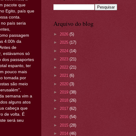
 um pacote que
no Egito, país que
ossa conta.
Arquivo do blog
no país seria
entes,
►
2026
(5)
s como passagem
às 4:00h da
►
2025
(17)
Antes de
►
2024
(14)
r, estávamos só
►
2023
(21)
o dos passaportes
otal espanto, ter
►
2022
(21)
 um pouco mais
►
2021
(6)
ão tomada por
►
2020
(3)
postas são meio
Jerusalém",
►
2019
(38)
r da semana vim a
►
2018
(26)
dos alguns atos
 sua cabeça que
►
2017
(62)
o de volta. É
►
2016
(54)
este será seu
►
2015
(28)
►
2014
(46)