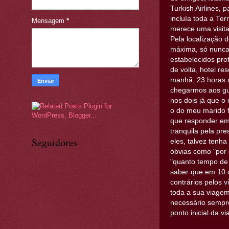
Turkish Airlines, 
incluía toda a Ter
Mensagem
*
merece uma visita
Pela localização 
máxima, só nunca 
estabelecidos pro
de volta, hotel r
manhã, 23 horas 
chegarmos aos gui
nos dois já que o
o do meu marido fo
que responder em 
tranquila pela p
Seguidores
eles, talvez tenh
óbvias como "por 
"quanto tempo de 
saber que em 10 
contrários pelos v
toda a sua viagem
necessário sempre
ponto inicial da 