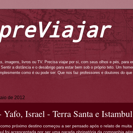
preViajar
s, imagens, livros ou TV. Precisa viajar por si, com seus olhos e pés, para e
to. Sentir a distância e o desabrigo para estar bem sob o próprio teto. Um ho
mplesmente como é ou pode ser. Que nos faz professores e doutores do que 
maio de 2012
- Yafo, Israel - Terra Santa e Istambu
 como próximo destino começou a ser pensado após o relato de muita
ul foi acrescentada por ser uma parada obrigatória da companhia aére