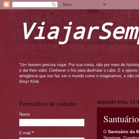
ViajarSem
“Um homem precisa viajar. Por sua conta, não por meio de história
e dar-lhes valor. Conhecer o frio para desfrutar o calor. E o opos
arrogância que nos faz ver o mundo como o imaginamos, e não si
Amyr Klink
Formulário de contato
segunda-feira, 16
Nome
Santuário
O
Santuário da 
E-mail
*
Sirmione. Constru