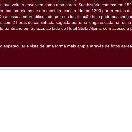
 a sua volta o envolvem como uma coroa. Sua história começa em 1522
ta mas há relatos de um mosteiro construído em 1200 por eremitas d
e acesso sempre dificultado por sua localização hoje podemos chegar
nos com 2 horas de caminhada seguida por uma longa escada na rocha o
 do Santuário em Spiazzi, ao lado do Hotel Stella Alpina, com acesso a
ão espetacular é vista de uma forma mais ampla através de fotos aére
.