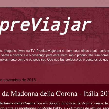
preViajar
s, imagens, livros ou TV. Precisa viajar por si, com seus olhos e pés, para e
to. Sentir a distância e o desabrigo para estar bem sob o próprio teto. Um ho
mplesmente como é ou pode ser. Que nos faz professores e doutores do que 
 de novembro de 2015
 da Madonna della Corona - Itália 20
Madonna della Corona
fica em Spiazzi, província de Verona, cerca d
ído entre as montanhas do Monte Baldo, a 774 metros de altitude, r