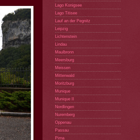
Lago Konigsee
Lago Titisee
Lauf an der Pegnitz
Leipzig
Lichtenstein
Lindau
Maulbronn
Meersburg
Meissen
Mittenwald
Moritzburg
Munique
Munique II
Nordlingen
Nuremberg
Oppenau
Passau
Pirna