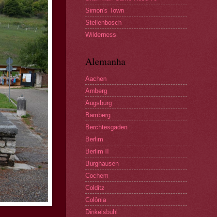
Simon's Town
Stellenbosch
Wilderness
Alemanha
Aachen
Amberg
Augsburg
Bamberg
Berchtesgaden
Berlim
Berlim II
Burghausen
Cochem
Colditz
Colônia
Dinkelsbuhl