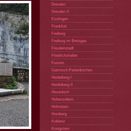
Dresden
Dresden II
Esslingen
Frankfurt
Freiberg
Freiburg im Breisgau
Freudenstadt
Friedrichshafen
Fussen
Garmisch-Partenkirchen
Heidelberg I
Heidelberg II
Hexenloch
Hohenzollern
Hohnstein
Hornberg
Koblenz
Konigstein