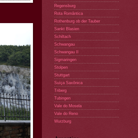
Regensburg
Rota Romântica
Rothenburg ob der Tauber
Sankt Blasien
Schiltach
Schwangau
Schwangau II
Sigmaringen
Stolpen
Stuttgart
Suíça Saxônica
Triberg
Tubingen
Vale do Mosela
Vale do Reno
Wurzburg