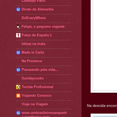
Conexão Paris
Direto da Alemanha
DriEveryWhere
Felipe, o pequeno viajante
Fotos de España 1
Ideias na mala
Made in Carla
Na Provence
Passeando pela vida...
Sundaycooks
Turista Profissional
Viajando Conosco
Viaje na Viagem
Na descida encont
www.umbrasileironaespanh
a.wordpress.com