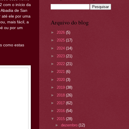
 com o início da
a Abadia de San
 até ele por uma
Arquivo do blog
u, mais fácil, a
 pé ou por um
►
2026
(5)
►
2025
(17)
as como estas
►
2024
(14)
►
2023
(21)
►
2022
(21)
►
2021
(6)
►
2020
(3)
►
2019
(38)
►
2018
(26)
►
2017
(62)
►
2016
(54)
▼
2015
(28)
►
dezembro
(12)