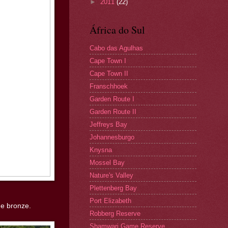
►
2011
(22)
África do Sul
Cabo das Agulhas
Cape Town I
Cape Town II
Franschhoek
Garden Route I
Garden Route II
Jeffreys Bay
Johannesburgo
Knysna
Mossel Bay
Nature's Valley
Plettenberg Bay
Port Elizabeth
de bronze.
Robberg Reserve
Shamwari Game Reserve