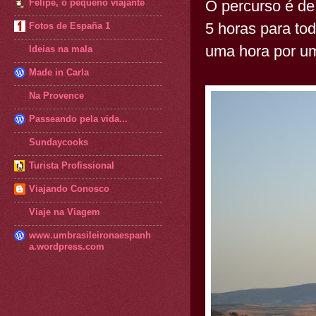
O percurso é de
Felipe, o pequeno viajante
5 horas para to
Fotos de España 1
uma hora por um
Ideias na mala
Made in Carla
Na Provence
Passeando pela vida...
Sundaycooks
Turista Profissional
Viajando Conosco
Viaje na Viagem
www.umbrasileironaespanh
a.wordpress.com