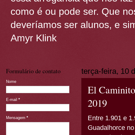
como é ou pode ser. Que nos
deveríamos ser alunos, e sim
Amyr Klink
Formulário de contato
terça-feira, 10
Nome
El Caminito
2019
E-mail
*
Entre 1.901 e 1
Mensagem
*
Guadalhorce no 