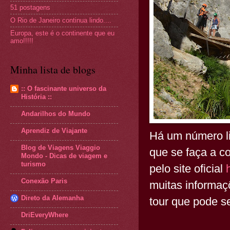
51 postagens
O Rio de Janeiro continua lindo....
Europa, este é o continente que eu
amo!!!!!
Minha lista de blogs
:: O fascinante universo da
História ::
Andarilhos do Mundo
Aprendiz de Viajante
Há um número li
Blog de Viagens Viaggio
que se faça a 
Mondo - Dicas de viagem e
turismo
pelo site oficial
Conexão Paris
muitas informaç
Direto da Alemanha
tour que pode s
DriEveryWhere