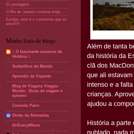
51 postagens
O Rio de Janeiro continua lindo....
Europa, este é o continente que eu
amo!!!!!
Minha lista de blogs
Além de tanta b
:: O fascinante universo da
da história da 
História ::
clã dos MacDona
Andarilhos do Mundo
que ali estavam
Aprendiz de Viajante
intenso e a falt
Blog de Viagens Viaggio
Mondo - Dicas de viagem e
crianças. Aprov
turismo
ajudou a compor 
Conexão Paris
Direto da Alemanha
História a parte
DriEveryWhere
nublado, nada ma