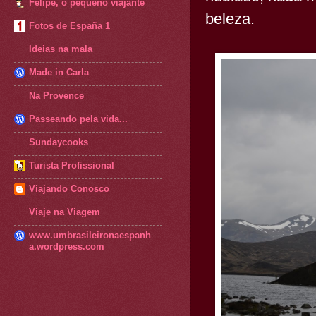
Felipe, o pequeno viajante
beleza.
Fotos de España 1
Ideias na mala
Made in Carla
Na Provence
Passeando pela vida...
Sundaycooks
Turista Profissional
Viajando Conosco
Viaje na Viagem
www.umbrasileironaespanh
a.wordpress.com