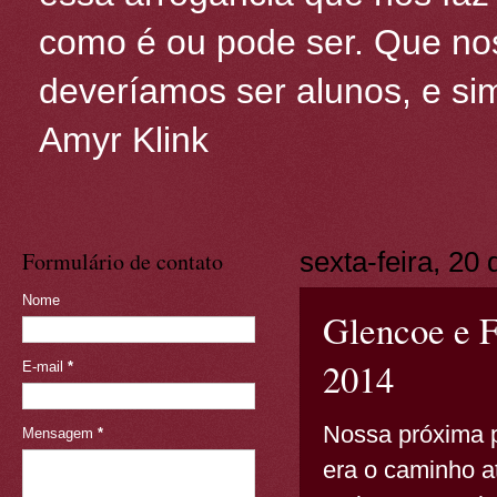
como é ou pode ser. Que nos
deveríamos ser alunos, e sim
Amyr Klink
Formulário de contato
sexta-feira, 20
Nome
Glencoe e F
2014
E-mail
*
Nossa próxima p
Mensagem
*
era o caminho a