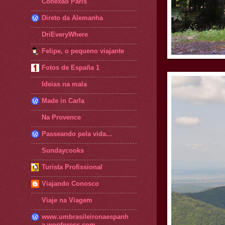
Conexão Paris
Direto da Alemanha
DriEveryWhere
Felipe, o pequeno viajante
Fotos de España 1
Ideias na mala
Made in Carla
Na Provence
Passeando pela vida...
Sundaycooks
Turista Profissional
Viajando Conosco
Viaje na Viagem
www.umbrasileironaespanh
a.wordpress.com