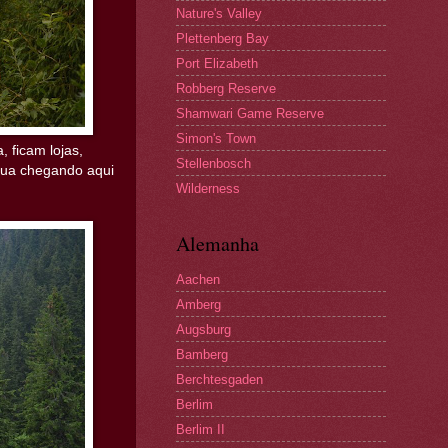
Nature's Valley
Plettenberg Bay
Port Elizabeth
Robberg Reserve
Shamwari Game Reserve
Simon's Town
 ficam lojas,
Stellenbosch
água chegando aqui
Wilderness
Alemanha
Aachen
Amberg
Augsburg
Bamberg
Berchtesgaden
Berlim
Berlim II