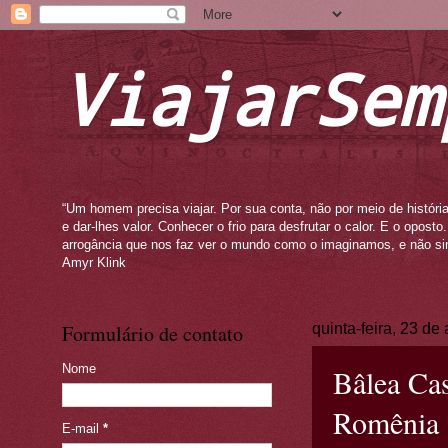
ViajarSem
“Um homem precisa viajar. Por sua conta, não por meio de história
e dar-lhes valor. Conhecer o frio para desfrutar o calor. E o opos
arrogância que nos faz ver o mundo como o imaginamos, e não si
Amyr Klink
Formulário de contato
quinta-feira, 23 de
Nome
Bâlea Cas
Romênia
E-mail
*