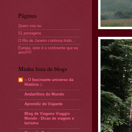
Páginas
Quem sou eu
51 postagens
O Rio de Janeiro continua lindo....
Europa, este é o continente que eu
amo!!!!!
Minha lista de blogs
:: O fascinante universo da
História ::
Andarilhos do Mundo
Aprendiz de Viajante
Blog de Viagens Viaggio
Mondo - Dicas de viagem e
turismo