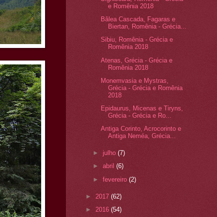
e Romênia 2018
Bâlea Cascada, Fagaras e
Biertan, Romênia - Grécia...
Sibiu, Romênia - Grécia e
Romênia 2018
Atenas, Grécia - Grécia e
Romênia 2018
Monemvasia e Mystras,
Grécia - Grécia e Romênia
2018
Epidaurus, Micenas e Tiryns,
Grécia - Grécia e Ro...
Antiga Corinto, Acrocorinto e
Antiga Neméa, Grécia...
►
julho
(7)
►
abril
(6)
►
fevereiro
(2)
►
2017
(62)
►
2016
(54)