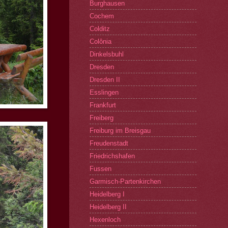
Burghausen
Cochem
Colditz
Colônia
Dinkelsbuhl
Dresden
Dresden II
Esslingen
Frankfurt
Freiberg
Freiburg im Breisgau
Freudenstadt
Friedrichshafen
Fussen
Garmisch-Partenkirchen
Heidelberg I
Heidelberg II
Hexenloch