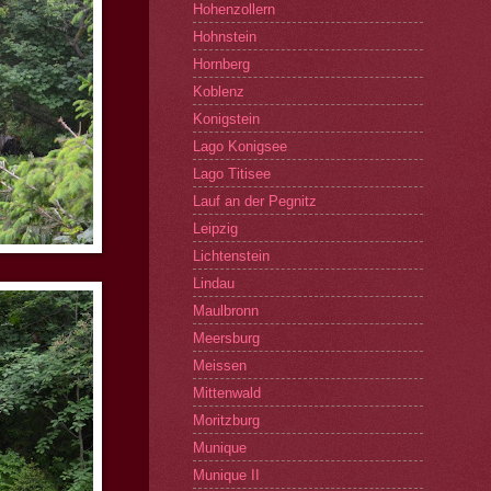
Hohenzollern
Hohnstein
Hornberg
Koblenz
Konigstein
Lago Konigsee
Lago Titisee
Lauf an der Pegnitz
Leipzig
Lichtenstein
Lindau
Maulbronn
Meersburg
Meissen
Mittenwald
Moritzburg
Munique
Munique II