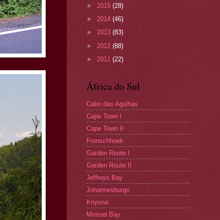
►
2015
(28)
►
2014
(46)
►
2013
(83)
►
2012
(88)
►
2011
(22)
África do Sul
Cabo das Agulhas
Cape Town I
Cape Town II
Franschhoek
Garden Route I
Garden Route II
Jeffreys Bay
Johannesburgo
Knysna
Mossel Bay