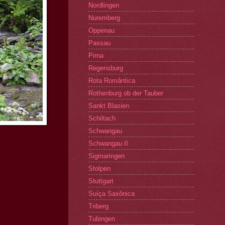
Nordlingen
Nuremberg
Oppenau
Passau
Pirna
Regensburg
Rota Romântica
Rothenburg ob der Tauber
Sankt Blasien
Schiltach
Schwangau
Schwangau II
Sigmaringen
Stolpen
Stuttgart
Suíça Saxônica
Triberg
Tubingen