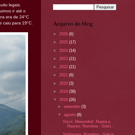
ito legais.
imos ir até o
ura era de 24°C
Arquivo do blog
e caiu para 19°C.
►
2026
(6)
►
2025
(17)
►
2024
(14)
►
2023
(21)
►
2022
(21)
►
2021
(6)
►
2020
(3)
►
2019
(38)
▼
2018
(26)
►
setembro
(3)
▼
agosto
(8)
Viscri, Mesendorf, Rupea e
Rasnov, Romênia - Gréci...
Sighisoara, Romênia - Grécia