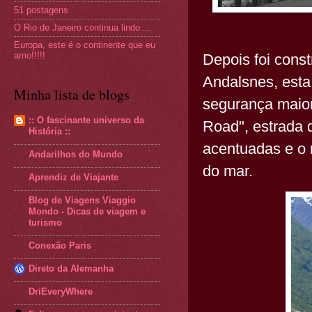
51 postagens
O Rio de Janeiro continua lindo....
Europa, este é o continente que eu
amo!!!!!
Depois foi const
Andalsnes, esta 
Minha lista de blogs
segurança maio
:: O fascinante universo da
Road", estrada 
História ::
acentuadas e o 
Andarilhos do Mundo
do mar.
Aprendiz de Viajante
Blog de Viagens Viaggio
Mondo - Dicas de viagem e
turismo
Conexão Paris
Direto da Alemanha
DriEveryWhere