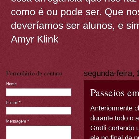
como é ou pode ser. Que nos
deveríamos ser alunos, e sim
Amyr Klink
Formulário de contato
segunda-feira, 
Nome
Passeios em
E-mail
*
Anteriormente 
durante todo o 
Mensagem
*
Grotli cortando
ela no final da