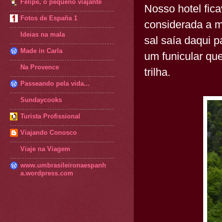
Felipe, o pequeno viajante
Nosso hotel fica
Fotos de España 1
considerada a m
Ideias na mala
sal saía daqui p
Made in Carla
um funicular q
Na Provence
trilha.
Passeando pela vida...
Sundaycooks
Turista Profissional
Viajando Conosco
Viaje na Viagem
www.umbrasileironaespanh
a.wordpress.com