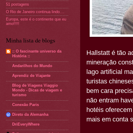
51 postagens
O Rio de Janeiro continua lindo....
Europa, este é o continente que eu
amo!!!!!
Minha lista de blogs
Hallstatt é tão
:: O fascinante universo da
História ::
mineração const
Andarilhos do Mundo
lago artificial
Aprendiz de Viajante
turistas chinese
Blog de Viagens Viaggio
bem cara precis
Mondo - Dicas de viagem e
turismo
não entram have
Conexão Paris
hotéis oferecem
Direto da Alemanha
mais em conta s
DriEveryWhere