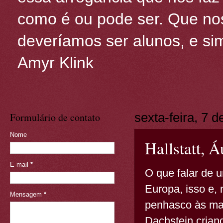
como é ou pode ser. Que nos
deveríamos ser alunos, e sim
Amyr Klink
Formulário de contato
sexta-feira, 7 d
Nome
Hallstatt, Á
E-mail
*
O que falar de 
Europa, isso e,
Mensagem
*
penhasco às ma
Dachstein crian