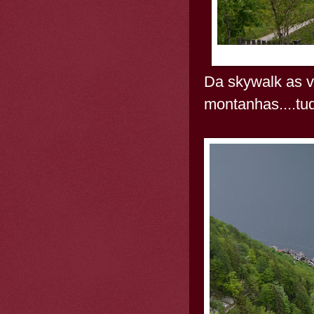
Da skywalk as v
montanhas....tud