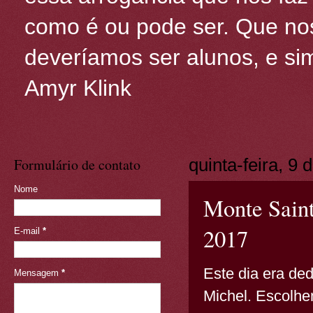
como é ou pode ser. Que nos
deveríamos ser alunos, e sim
Amyr Klink
Formulário de contato
quinta-feira, 9
Nome
Monte Saint
2017
E-mail
*
Este dia era de
Mensagem
*
Michel. Escolhe