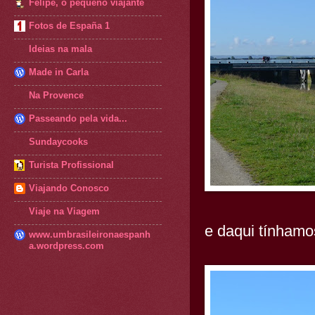
Felipe, o pequeno viajante
Fotos de España 1
Ideias na mala
Made in Carla
Na Provence
Passeando pela vida...
Sundaycooks
Turista Profissional
Viajando Conosco
Viaje na Viagem
e daqui tínhamo
www.umbrasileironaespanh
a.wordpress.com