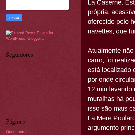
La Caserne. Est
própria, acessí
oferecido pelo h
navettes, que f
Atualmente não 
Seguidores
carro, foi real
está localizado
por onde circula
12 min levando 
muralhas há pou
isso são mais c
La Mere Poulard
Páginas
argumento princi
Quem sou eu