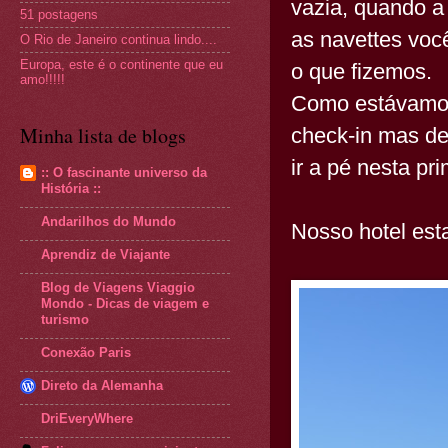
vazia, quando a 
51 postagens
as navettes você
O Rio de Janeiro continua lindo....
Europa, este é o continente que eu
o que fizemos.
amo!!!!!
Como estávamos
Minha lista de blogs
check-in mas de
ir a pé nesta pr
:: O fascinante universo da
História ::
Andarilhos do Mundo
Nosso hotel est
Aprendiz de Viajante
Blog de Viagens Viaggio
Mondo - Dicas de viagem e
turismo
Conexão Paris
Direto da Alemanha
DriEveryWhere