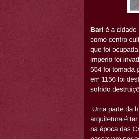
Bari
é a cidade 
como centro cul
que foi ocupada
império foi inv
554 foi tomada 
em 1156 foi des
sofrido destrui
Uma parte da his
arquitetura é te
na época das Cr
passavam por aq