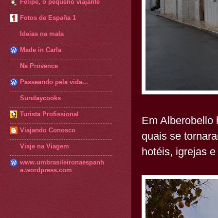
Felipe, o pequeno viajante
Fotos de España 1
Ideias na mala
Made in Carla
Na Provence
Passeando pela vida...
Sundaycooks
Turista Profissional
Em Alberobello h
Viajando Conosco
quais se tornar
Viaje na Viagem
hotéis, igrejas 
www.umbrasileironaespanh
a.wordpress.com