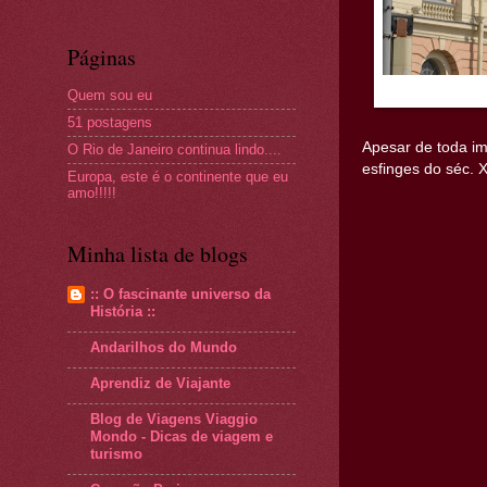
Páginas
Quem sou eu
51 postagens
Apesar de toda im
O Rio de Janeiro continua lindo....
esfinges do séc. 
Europa, este é o continente que eu
amo!!!!!
Minha lista de blogs
:: O fascinante universo da
História ::
Andarilhos do Mundo
Aprendiz de Viajante
Blog de Viagens Viaggio
Mondo - Dicas de viagem e
turismo