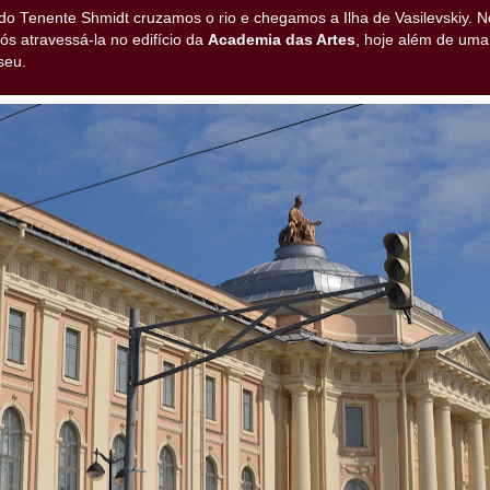
do Tenente Shmidt cruzamos o rio e chegamos a Ilha de Vasilevskiy. N
ós atravessá-la no edifício da
Academia das Artes
, hoje além de uma
seu.