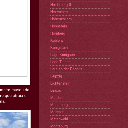
Heidelberg II
Hexenloch
Hohenzollern
Hohnstein
Hornberg
Koblenz
Konigstein
Lago Konigsee
Lago Titisee
Lauf an der Pegnitz
Leipzig
Lichtenstein
rimeiro museu da
Lindau
o que atraia o
Maulbronn
rna.
Meersburg
Meissen
Mittenwald
Moritzburg