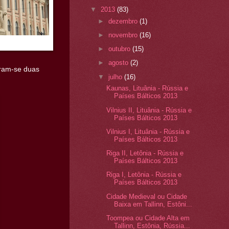
▼
2013
(83)
►
dezembro
(1)
►
novembro
(16)
►
outubro
(15)
►
agosto
(2)
tram-se duas
▼
julho
(16)
Kaunas, Lituânia - Rússia e
Países Bálticos 2013
Vilnius II, Lituânia - Rússia e
Países Bálticos 2013
Vilnius I, Lituânia - Rússia e
Países Bálticos 2013
Riga II, Letônia - Rússia e
Países Bálticos 2013
Riga I, Letônia - Rússia e
Países Bálticos 2013
Cidade Medieval ou Cidade
Baixa em Tallinn, Estôni...
Toompea ou Cidade Alta em
Tallinn, Estônia, Rússia...