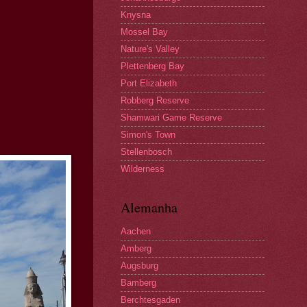
Knysna
Mossel Bay
Nature's Valley
Plettenberg Bay
Port Elizabeth
Robberg Reserve
Shamwari Game Reserve
Simon's Town
Stellenbosch
Wilderness
Alemanha
Aachen
Amberg
Augsburg
Bamberg
Berchtesgaden