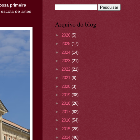
ossa primeira
 escola de artes
Arquivo do blog
►
2026
(5)
►
2025
(17)
►
2024
(14)
►
2023
(21)
►
2022
(21)
►
2021
(6)
►
2020
(3)
►
2019
(38)
►
2018
(26)
►
2017
(62)
►
2016
(54)
►
2015
(28)
►
2014
(46)