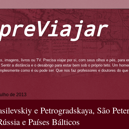
preViajar
s, imagens, livros ou TV. Precisa viajar por si, com seus olhos e pés, para e
to. Sentir a distância e o desabrigo para estar bem sob o próprio teto. Um ho
mplesmente como é ou pode ser. Que nos faz professores e doutores do que 
 julho de 2013
asilevskiy e Petrogradskaya, São Pete
Rússia e Países Bálticos