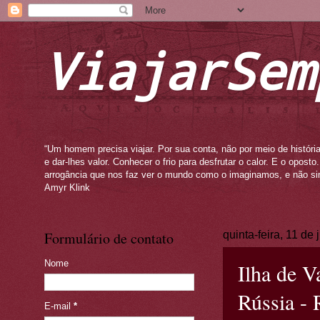
ViajarSem
“Um homem precisa viajar. Por sua conta, não por meio de história
e dar-lhes valor. Conhecer o frio para desfrutar o calor. E o opos
arrogância que nos faz ver o mundo como o imaginamos, e não si
Amyr Klink
Formulário de contato
quinta-feira, 11 de
Nome
Ilha de V
Rússia - 
E-mail
*