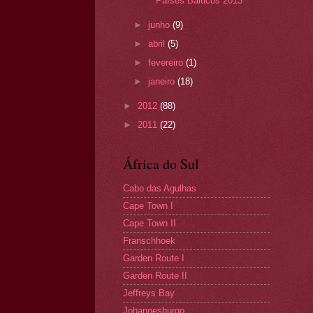
Países Bálticos 2013
►
junho
(9)
►
abril
(5)
►
fevereiro
(1)
►
janeiro
(18)
►
2012
(88)
►
2011
(22)
África do Sul
Cabo das Agulhas
Cape Town I
Cape Town II
Franschhoek
Garden Route I
Garden Route II
Jeffreys Bay
Johannesburgo