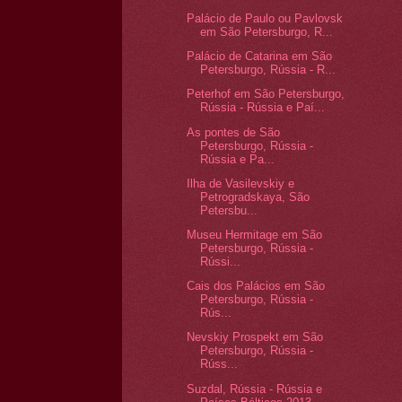
Palácio de Paulo ou Pavlovsk
em São Petersburgo, R...
Palácio de Catarina em São
Petersburgo, Rússia - R...
Peterhof em São Petersburgo,
Rússia - Rússia e Paí...
As pontes de São
Petersburgo, Rússia -
Rússia e Pa...
Ilha de Vasilevskiy e
Petrogradskaya, São
Petersbu...
Museu Hermitage em São
Petersburgo, Rússia -
Rússi...
Cais dos Palácios em São
Petersburgo, Rússia -
Rús...
Nevskiy Prospekt em São
Petersburgo, Rússia -
Rúss...
Suzdal, Rússia - Rússia e