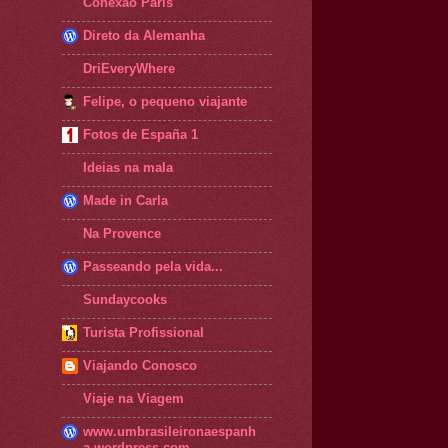
Conexão Paris
Direto da Alemanha
DriEveryWhere
Felipe, o pequeno viajante
Fotos de España 1
Ideias na mala
Made in Carla
Na Provence
Passeando pela vida...
Sundaycooks
Turista Profissional
Viajando Conosco
Viaje na Viagem
www.umbrasileironaespanh
a.wordpress.com