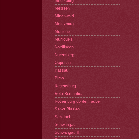
Meersburg
Meissen
Mittenwald
Moritzburg
Munique
Munique II
Nordlingen
Nuremberg
Oppenau
Passau
Pirna
Regensburg
Rota Romântica
Rothenburg ob der Tauber
Sankt Blasien
Schiltach
Schwangau
Schwangau II