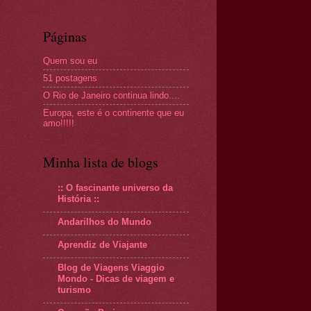
Páginas
Quem sou eu
51 postagens
O Rio de Janeiro continua lindo....
Europa, este é o continente que eu
amo!!!!!
Minha lista de blogs
:: O fascinante universo da
História ::
Andarilhos do Mundo
Aprendiz de Viajante
Blog de Viagens Viaggio
Mondo - Dicas de viagem e
turismo