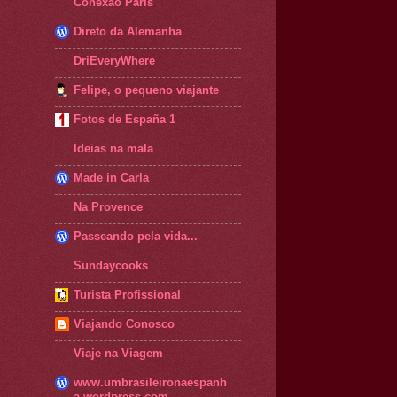
Conexão Paris
Direto da Alemanha
DriEveryWhere
Felipe, o pequeno viajante
Fotos de España 1
Ideias na mala
Made in Carla
Na Provence
Passeando pela vida...
Sundaycooks
Turista Profissional
Viajando Conosco
Viaje na Viagem
www.umbrasileironaespanh
a.wordpress.com