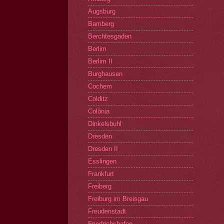
Augsburg
Bamberg
Berchtesgaden
Berlim
Berlim II
Burghausen
Cochem
Colditz
Colônia
Dinkelsbuhl
Dresden
Dresden II
Esslingen
Frankfurt
Freiberg
Freiburg im Breisgau
Freudenstadt
Friedrichshafen