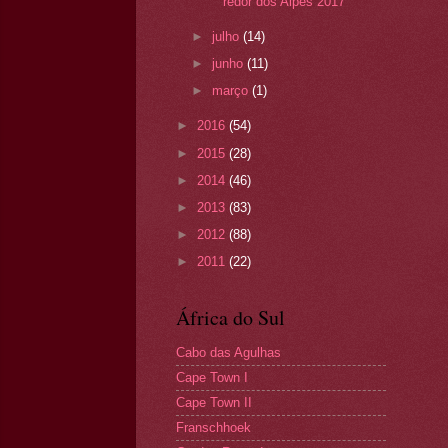
redor dos Alpes 2017
►
julho
(14)
►
junho
(11)
►
março
(1)
►
2016
(54)
►
2015
(28)
►
2014
(46)
►
2013
(83)
►
2012
(88)
►
2011
(22)
África do Sul
Cabo das Agulhas
Cape Town I
Cape Town II
Franschhoek