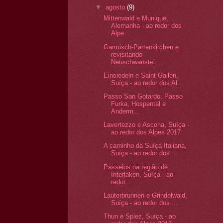
▼
agosto
(9)
Mittenwald e Munique,
Alemanha - ao redor dos
Alpe...
Garmisch-Partenkirchen e
revisitando
Neuschwanstei...
Einsiedeln e Saint Gallen,
Suíça - ao redor dos Al...
Passo San Gotardo, Passo
Furka, Hospental e
Anderm...
Lavertezzo e Ascona, Suíça -
ao redor dos Alpes 2017
A caminho da Suíça Italiana,
Suíça - ao redor dos ...
Passeios na região de
Interlaken, Suíça - ao
redor...
Lauterbrunnen e Grindelwald,
Suíça - ao redor dos ...
Thun e Spiez, Suíça - ao