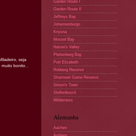
Garden Route I
Garden Route II
Jeffreys Bay
Johannesburgo
Knysna
Mossel Bay
Nature's Valley
Plettenberg Bay
iladeiro, seja
Port Elizabeth
 muito bonito...
Robberg Reserve
Shamwari Game Reserve
Simon's Town
Stellenbosch
Wilderness
Alemanha
Aachen
Amberg