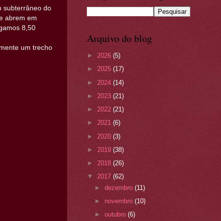
o subterrâneo do
ue abrem em
agamos 8,50
Arquivo do blog
almente um trecho
►
2026
(5)
►
2025
(17)
►
2024
(14)
►
2023
(21)
►
2022
(21)
►
2021
(6)
►
2020
(3)
►
2019
(38)
►
2018
(26)
▼
2017
(62)
►
dezembro
(11)
►
novembro
(10)
►
outubro
(6)