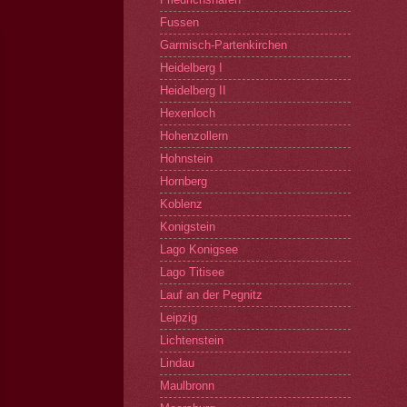
Fussen
Garmisch-Partenkirchen
Heidelberg I
Heidelberg II
Hexenloch
Hohenzollern
Hohnstein
Hornberg
Koblenz
Konigstein
Lago Konigsee
Lago Titisee
Lauf an der Pegnitz
Leipzig
Lichtenstein
Lindau
Maulbronn