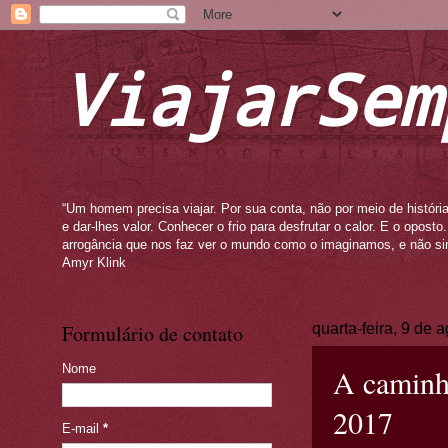
ViajarSem
“Um homem precisa viajar. Por sua conta, não por meio de história
e dar-lhes valor. Conhecer o frio para desfrutar o calor. E o opos
arrogância que nos faz ver o mundo como o imaginamos, e não si
Amyr Klink
Formulário de contato
quarta-feira, 9 de 
Nome
A caminho
2017
E-mail
*