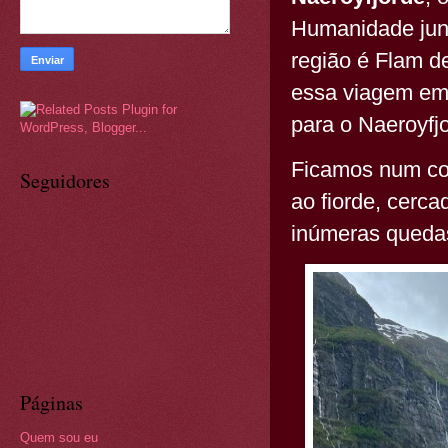
Humanidade junt
região é Flam d
essa viagem em 
para o Naeroyfjo
Ficamos num com
Seguidores
ao fiorde, cerc
inúmeras queda
Páginas
Quem sou eu