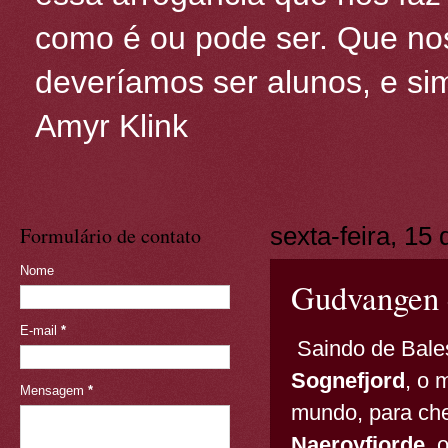
como é ou pode ser. Que nos
deveríamos ser alunos, e sim
Amyr Klink
Formulário de contato
sexta-feira, 15 
Nome
Gudvangen 
E-mail
*
Saindo de Bale
Sognefjord
, o 
Mensagem
*
mundo, para ch
Naeroyfjorde
, 