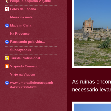
Felipe, o pequeno viajante
Fotos de España 1
Ideias na mala
Made in Carla
Na Provence
Passeando pela vida...
Sundaycooks
Turista Profissional
Viajando Conosco
Viaje na Viagem
As ruínas encon
www.umbrasileironaespanh
a.wordpress.com
necessário levar