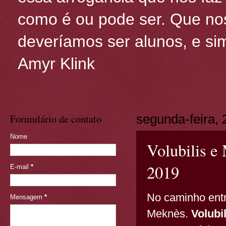
como é ou pode ser. Que nos
deveríamos ser alunos, e sim
Amyr Klink
Formulário de contato
segunda-feira, 
Nome
Volubilis e
2019
E-mail
*
No caminho entr
Mensagem
*
Meknès.
Volubil