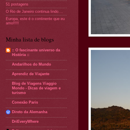
51 postagens
O Rio de Janeiro continua lindo....
Europa, este é o continente que eu
amo!!!!!
Minha lista de blogs
:: O fascinante universo da
História ::
Andarilhos do Mundo
Aprendiz de Viajante
Blog de Viagens Viaggio
Mondo - Dicas de viagem e
turismo
Conexão Paris
Direto da Alemanha
DriEveryWhere