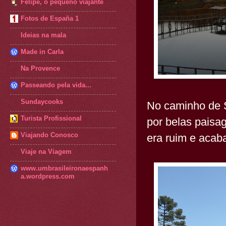
Felipe, o pequeno viajante
Fotos de España 1
Ideias na mala
Made in Carla
Na Provence
Passeando pela vida...
Sundaycooks
No caminho de 
Turista Profissional
por belas paisa
Viajando Conosco
era ruim e acab
Viaje na Viagem
www.umbrasileironaespanh
a.wordpress.com