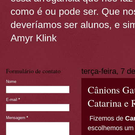
como é ou pode ser. Que nos
deveríamos ser alunos, e sim
Amyr Klink
Formulário de contato
terça-feira, 7 
Nome
Cânions Gaú
Catarina e 
E-mail
*
Fizemos de
Ca
Mensagem
*
escolhemos um l