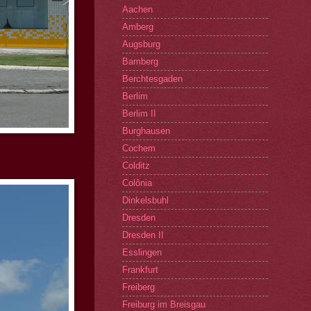
Aachen
Amberg
Augsburg
Bamberg
Berchtesgaden
Berlim
Berlim II
Burghausen
Cochem
Colditz
Colônia
Dinkelsbuhl
Dresden
Dresden II
Esslingen
Frankfurt
Freiberg
Freiburg im Breisgau