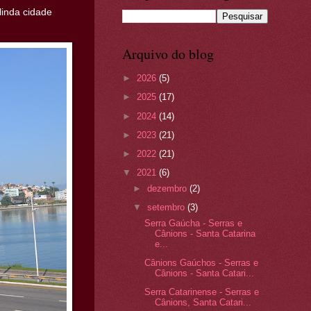
linda cidade
Arquivo do blog
►
2026
(5)
►
2025
(17)
►
2024
(14)
►
2023
(21)
►
2022
(21)
▼
2021
(6)
►
dezembro
(2)
▼
setembro
(3)
Serra Gaúcha - Serras e
Cânions - Santa Catarina
e...
Cânions Gaúchos - Serras e
Cânions - Santa Catari...
Serra Catarinense - Serras e
Cânions, Santa Catari...