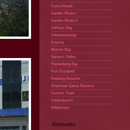
Franschhoek
Garden Route I
Garden Route II
Jeffreys Bay
Johannesburgo
Knysna
Mossel Bay
Nature's Valley
Plettenberg Bay
Port Elizabeth
Robberg Reserve
Shamwari Game Reserve
Simon's Town
Stellenbosch
Wilderness
Alemanha