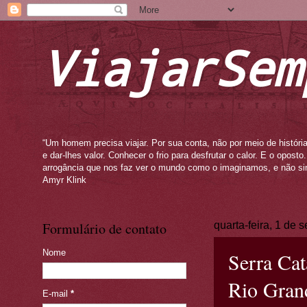
ViajarSem
“Um homem precisa viajar. Por sua conta, não por meio de história
e dar-lhes valor. Conhecer o frio para desfrutar o calor. E o opos
arrogância que nos faz ver o mundo como o imaginamos, e não si
Amyr Klink
Formulário de contato
quarta-feira, 1 de
Nome
Serra Cat
Rio Grand
E-mail
*