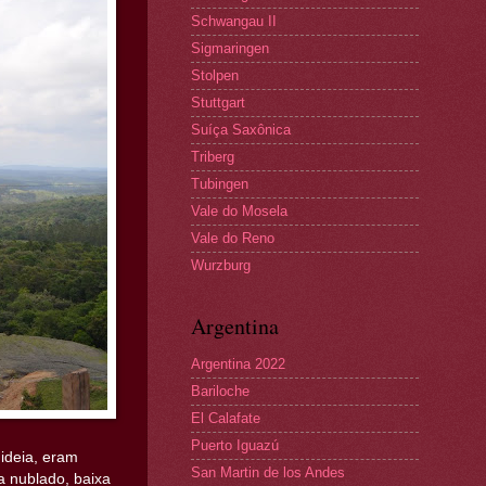
Schwangau II
Sigmaringen
Stolpen
Stuttgart
Suíça Saxônica
Triberg
Tubingen
Vale do Mosela
Vale do Reno
Wurzburg
Argentina
Argentina 2022
Bariloche
El Calafate
Puerto Iguazú
ideia, eram
San Martin de los Andes
a nublado, baixa