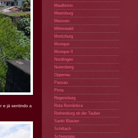
Maulbronn
Meersburg
Meissen
Mittenwald
Moritzburg
Munique
Munique II
Nordlingen
Nuremberg
Oppenau
Passau
Pirna
Regensburg
Rota Romântica
 e já sentindo a
Rothenburg ob der Tauber
Sankt Blasien
Schiltach
Schwangau