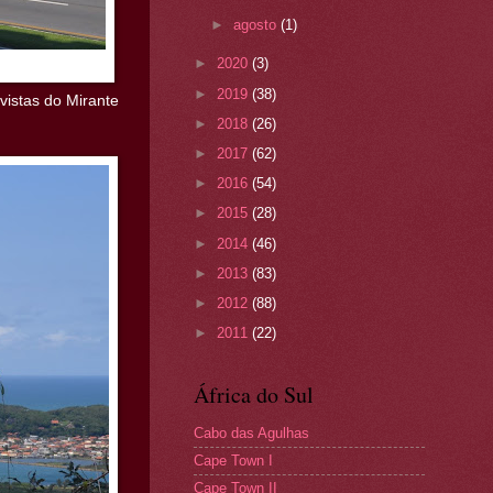
►
agosto
(1)
►
2020
(3)
►
2019
(38)
vistas do Mirante
►
2018
(26)
►
2017
(62)
►
2016
(54)
►
2015
(28)
►
2014
(46)
►
2013
(83)
►
2012
(88)
►
2011
(22)
África do Sul
Cabo das Agulhas
Cape Town I
Cape Town II