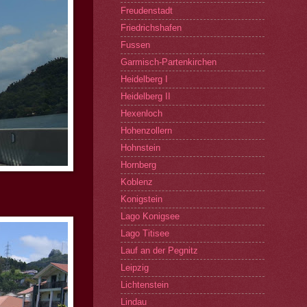
Freudenstadt
Friedrichshafen
Fussen
Garmisch-Partenkirchen
Heidelberg I
Heidelberg II
Hexenloch
Hohenzollern
Hohnstein
Hornberg
Koblenz
Konigstein
Lago Konigsee
Lago Titisee
Lauf an der Pegnitz
Leipzig
Lichtenstein
Lindau