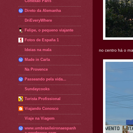
Conexão Paris
Direto da Alemanha
DriEveryWhere
Felipe, o pequeno viajante
Fotos de España 1
Ideias na mala
no centro há o ma
Made in Carla
Na Provence
Passeando pela vida...
Sundaycooks
Turista Profissional
Viajando Conosco
Viaje na Viagem
www.umbrasileironaespanh
a.wordpress.com