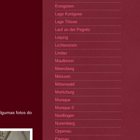
Konigstein
Lago Konigsee
Lago Titisee
Lauf an der Pegnitz
Leipzig
Lichtenstein
Lindau
Maulbronn
Meersburg
Meissen
Mittenwald
Moritzburg
Munique
Munique II
algumas fotos do
Nordlingen
Nuremberg
Oppenau
Passau