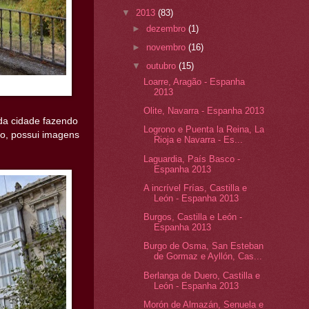
▼
2013
(83)
►
dezembro
(1)
►
novembro
(16)
▼
outubro
(15)
Loarre, Aragão - Espanha
2013
Olite, Navarra - Espanha 2013
 da cidade fazendo
Logrono e Puenta la Reina, La
co, possui imagens
Rioja e Navarra - Es...
Laguardia, País Basco -
Espanha 2013
A incrível Frías, Castilla e
León - Espanha 2013
Burgos, Castilla e León -
Espanha 2013
Burgo de Osma, San Esteban
de Gormaz e Ayllón, Cas...
Berlanga de Duero, Castilla e
León - Espanha 2013
Morón de Almazán, Senuela e