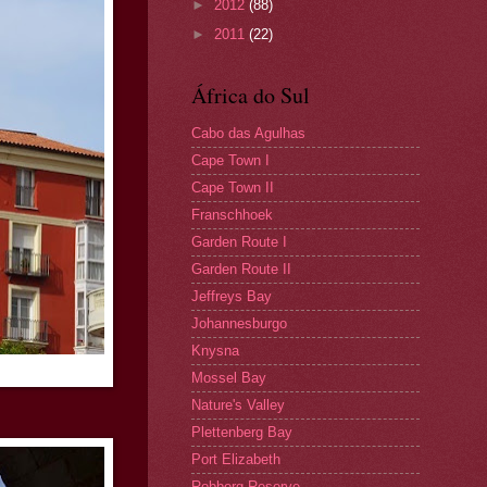
►
2012
(88)
►
2011
(22)
África do Sul
Cabo das Agulhas
Cape Town I
Cape Town II
Franschhoek
Garden Route I
Garden Route II
Jeffreys Bay
Johannesburgo
Knysna
Mossel Bay
Nature's Valley
Plettenberg Bay
Port Elizabeth
Robberg Reserve