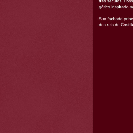
três séculos. Pos
gótico inspirado 
Sua fachada princ
dos reis de Castill