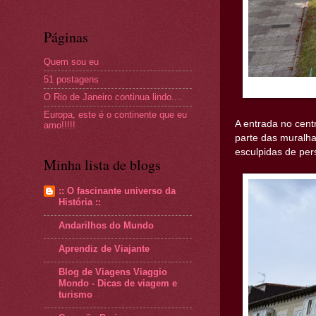
Páginas
Quem sou eu
51 postagens
O Rio de Janeiro continua lindo....
Europa, este é o continente que eu
A entrada no centr
amo!!!!!
parte das muralha
esculpidas de per
Minha lista de blogs
:: O fascinante universo da
História ::
Andarilhos do Mundo
Aprendiz de Viajante
Blog de Viagens Viaggio
Mondo - Dicas de viagem e
turismo