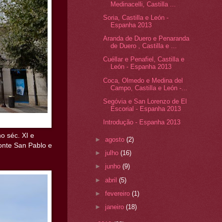
Medinacelli, Castilla ...
Soria, Castilla e León -
Espanha 2013
Aranda de Duero e Penaranda
de Duero , Castilla e ...
Cuéllar e Penafiel, Castilla e
León - Espanha 2013
Coca, Olmedo e Medina del
Campo, Castilla e León -...
Segóvia e San Lorenzo de El
Escorial - Espanha 2013
Introdução - Espanha 2013
o séc. XI e
►
agosto
(2)
onte San Pablo e
►
julho
(16)
►
junho
(9)
►
abril
(5)
►
fevereiro
(1)
►
janeiro
(18)