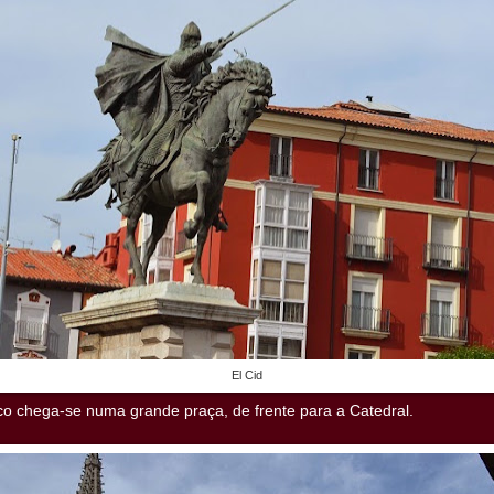
El Cid
o chega-se numa grande praça, de frente para a Catedral.