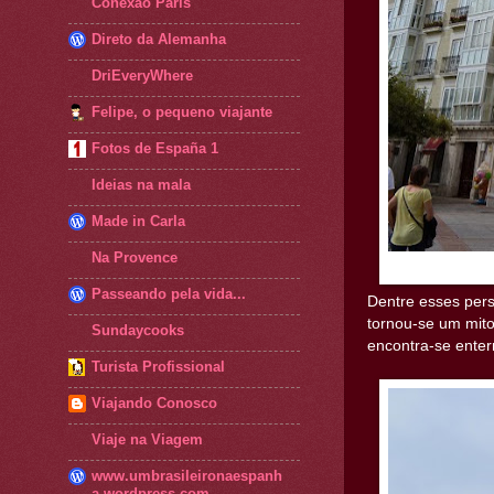
Conexão Paris
Direto da Alemanha
DriEveryWhere
Felipe, o pequeno viajante
Fotos de España 1
Ideias na mala
Made in Carla
Na Provence
Passeando pela vida...
Dentre esses pers
tornou-se um mit
Sundaycooks
encontra-se enter
Turista Profissional
Viajando Conosco
Viaje na Viagem
www.umbrasileironaespanh
a.wordpress.com