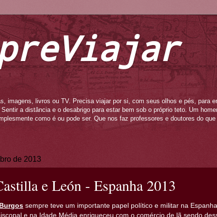
preViajar
s, imagens, livros ou TV. Precisa viajar por si, com seus olhos e pés, para e
to. Sentir a distância e o desabrigo para estar bem sob o próprio teto. Um ho
mplesmente como é ou pode ser. Que nos faz professores e doutores do que 
ubro de 2013
astilla e León - Espanha 2013
Burgos
sempre teve um importante papel político e militar na Espanh
piscopal e na Idade Média enriqueceu com o comércio de lã sendo de