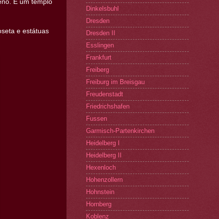
reno. É um templo
Dinkelsbuhl
Dresden
oseta e estátuas
Dresden II
Esslingen
Frankfurt
Freiberg
Freiburg im Breisgau
Freudenstadt
Friedrichshafen
Fussen
Garmisch-Partenkirchen
Heidelberg I
Heidelberg II
Hexenloch
Hohenzollern
Hohnstein
Hornberg
Koblenz