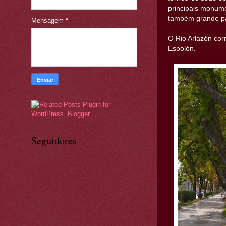
principais monum
também grande pa
Mensagem
*
O Rio Arlazón cor
Espolón.
Seguidores