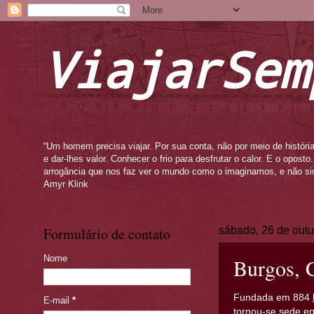
ViajarSem
“Um homem precisa viajar. Por sua conta, não por meio de história
e dar-lhes valor. Conhecer o frio para desfrutar o calor. E o opos
arrogância que nos faz ver o mundo como o imaginamos, e não si
Amyr Klink
Formulário de contato
sábado, 26 de out
Nome
Burgos, C
Fundada em 884
E-mail
*
tornou-se sede e