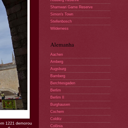
Shamwari Game Reserve
Simon's Town
Stellenbosch
Wilderness
Alemanha
Aachen
Amberg
Augsburg
Bamberg
Berchtesgaden
Berlim
Berlim II
Burghausen
Cochem
Colditz
a em 1221 demorou
Colônia