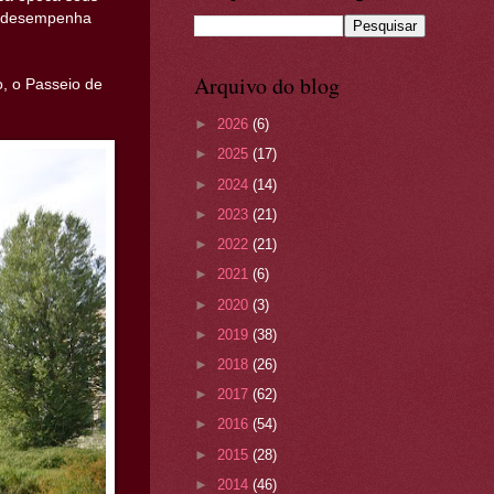
 e desempenha
Arquivo do blog
o, o Passeio de
►
2026
(6)
►
2025
(17)
►
2024
(14)
►
2023
(21)
►
2022
(21)
►
2021
(6)
►
2020
(3)
►
2019
(38)
►
2018
(26)
►
2017
(62)
►
2016
(54)
►
2015
(28)
►
2014
(46)