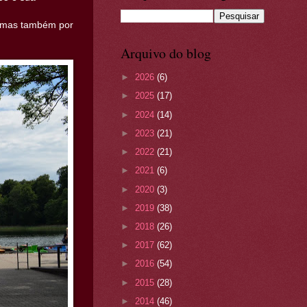
lo mas também por
Arquivo do blog
►
2026
(6)
►
2025
(17)
►
2024
(14)
►
2023
(21)
►
2022
(21)
►
2021
(6)
►
2020
(3)
►
2019
(38)
►
2018
(26)
►
2017
(62)
►
2016
(54)
►
2015
(28)
►
2014
(46)