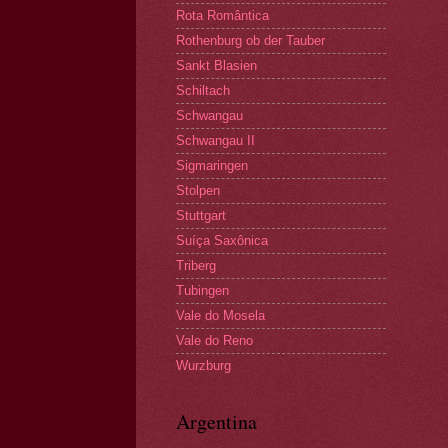
Rota Romântica
Rothenburg ob der Tauber
Sankt Blasien
Schiltach
Schwangau
Schwangau II
Sigmaringen
Stolpen
Stuttgart
Suíça Saxônica
Triberg
Tubingen
Vale do Mosela
Vale do Reno
Wurzburg
Argentina