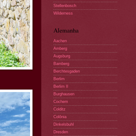
Stellenbosch
Wilderness
Alemanha
Aachen
Amberg
Augsburg
Bamberg
Berchtesgaden
Berlim
Berlim II
Burghausen
Cochem
Colditz
Colônia
Dinkelsbuhl
Dresden