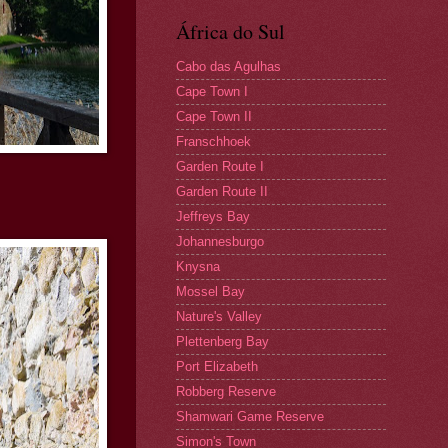
África do Sul
Cabo das Agulhas
Cape Town I
Cape Town II
Franschhoek
Garden Route I
Garden Route II
Jeffreys Bay
Johannesburgo
Knysna
Mossel Bay
Nature's Valley
Plettenberg Bay
Port Elizabeth
Robberg Reserve
Shamwari Game Reserve
Simon's Town