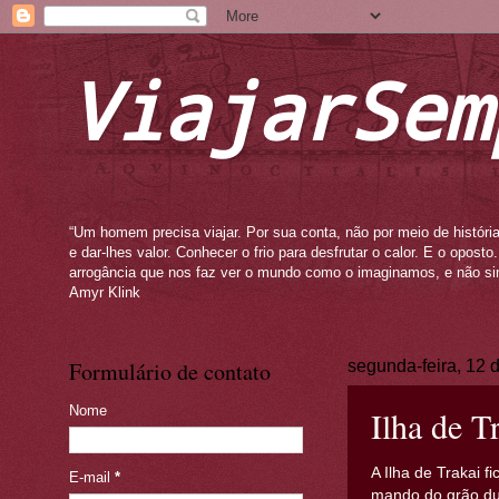
ViajarSem
“Um homem precisa viajar. Por sua conta, não por meio de história
e dar-lhes valor. Conhecer o frio para desfrutar o calor. E o opos
arrogância que nos faz ver o mundo como o imaginamos, e não si
Amyr Klink
Formulário de contato
segunda-feira, 12 
Nome
Ilha de T
A Ilha de Trakai f
E-mail
*
mando do grão duq