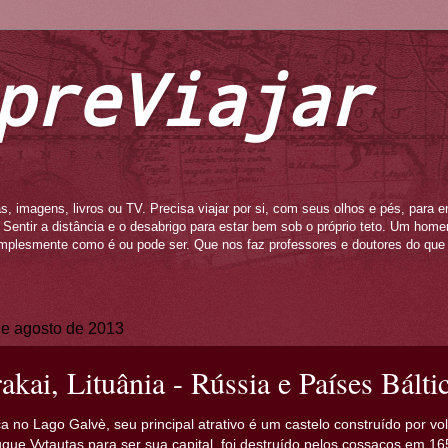
preViajar
s, imagens, livros ou TV. Precisa viajar por si, com seus olhos e pés, para e
to. Sentir a distância e o desabrigo para estar bem sob o próprio teto. Um ho
mplesmente como é ou pode ser. Que nos faz professores e doutores do que 
de agosto de 2013
rakai, Lituânia - Rússia e Países Bált
ica no Lago Galvè, seu principal atrativo é um castelo construído por vo
ue Vytautas para ser sua capital, foi destruído pelos cossacos em 16