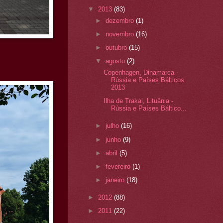
▼
2013
(83)
►
dezembro
(1)
►
novembro
(16)
►
outubro
(15)
▼
agosto
(2)
Copenhagen, Dinamarca -
Rússia e Países Bálticos
2013
Ilha de Trakai, Lituânia -
Rússia e Países Báltico...
►
julho
(16)
►
junho
(9)
►
abril
(5)
►
fevereiro
(1)
►
janeiro
(18)
►
2012
(88)
►
2011
(22)