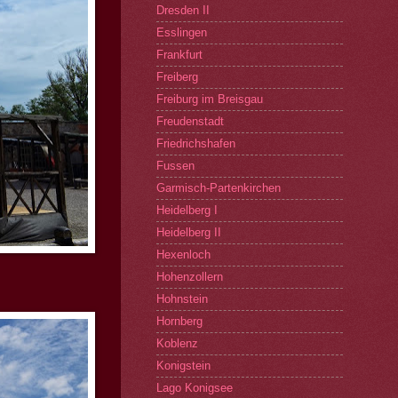
Dresden II
Esslingen
Frankfurt
Freiberg
Freiburg im Breisgau
Freudenstadt
Friedrichshafen
Fussen
Garmisch-Partenkirchen
Heidelberg I
Heidelberg II
Hexenloch
Hohenzollern
Hohnstein
Hornberg
Koblenz
Konigstein
Lago Konigsee