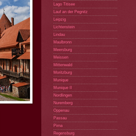
Lago Titisee
Lauf an der Pegnitz
Leipzig
Lichtenstein
Lindau
Maulbronn
Meersburg
Meissen
Mittenwald
Moritzburg
Munique
Munique II
Nordlingen
Nuremberg
Oppenau
Passau
Pirna
Regensburg