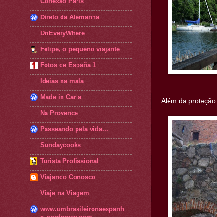
Conexão Paris
Direto da Alemanha
DriEveryWhere
Felipe, o pequeno viajante
Fotos de España 1
Ideias na mala
Made in Carla
Além da proteção 
Na Provence
Passeando pela vida...
Sundaycooks
Turista Profissional
Viajando Conosco
Viaje na Viagem
www.umbrasileironaespanh
a.wordpress.com