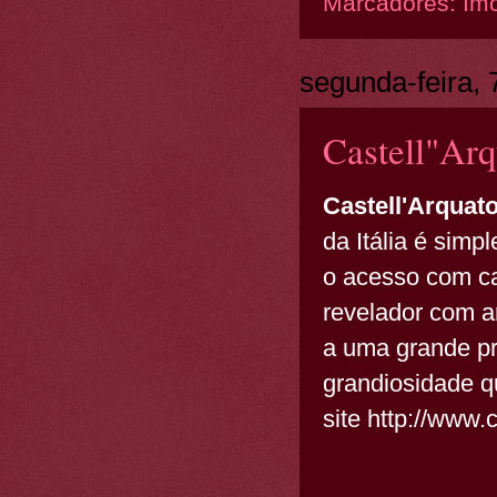
Marcadores:
Ím
segunda-feira,
Castell"Arq
Castell'Arquat
da Itália é simp
o acesso com ca
revelador com a
a uma grande pra
grandiosidade q
site http://www.c