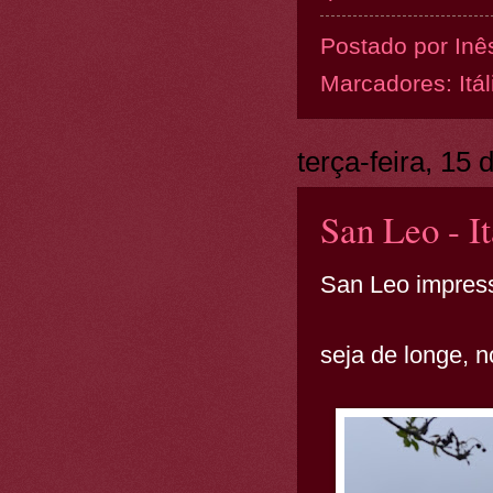
Postado por
Inê
Marcadores:
Itál
terça-feira, 15
San Leo - I
San Leo impress
seja de longe, 