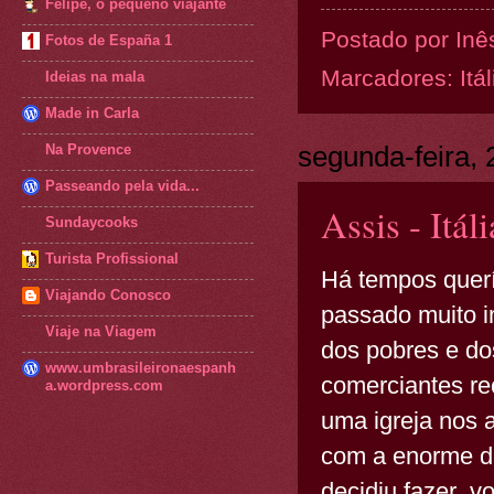
Felipe, o pequeno viajante
Postado por
Inê
Fotos de España 1
Marcadores:
Itál
Ideias na mala
Made in Carla
segunda-feira,
Na Provence
Passeando pela vida...
Assis - Itál
Sundaycooks
Turista Profissional
Há tempos quer
Viajando Conosco
passado muito i
Viaje na Viagem
dos pobres e do
www.umbrasileironaespanh
comerciantes re
a.wordpress.com
uma igreja nos 
com a enorme de
decidiu fazer v