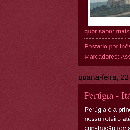
quer saber mais.
Postado por
Inê
Marcadores:
Ass
quarta-feira, 2
Perúgia - It
Perúgia é a prin
nosso roteiro at
construção roma