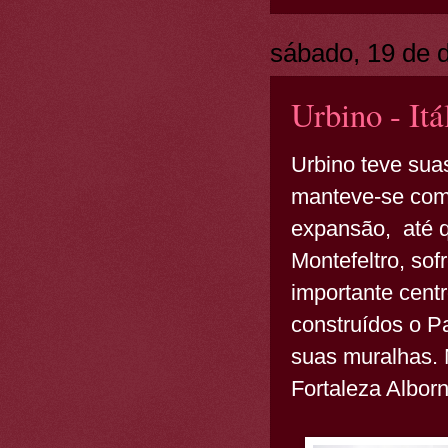
sábado, 19 de 
Urbino - Itá
Urbino teve suas
manteve-se com
expansão, até q
Montefeltro, so
importante cent
construídos o P
suas muralhas. 
Fortaleza Alborn