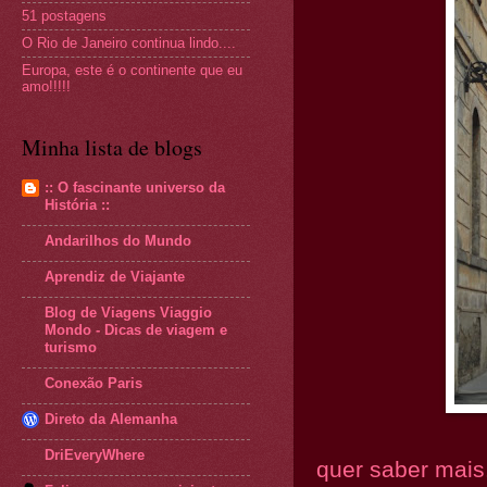
51 postagens
O Rio de Janeiro continua lindo....
Europa, este é o continente que eu
amo!!!!!
Minha lista de blogs
:: O fascinante universo da
História ::
Andarilhos do Mundo
Aprendiz de Viajante
Blog de Viagens Viaggio
Mondo - Dicas de viagem e
turismo
Conexão Paris
Direto da Alemanha
DriEveryWhere
quer saber mais.