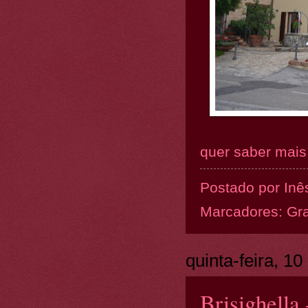
quer saber mais.
Postado por
Inê
Marcadores:
Gr
quinta-feira, 1
Brisighella 