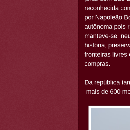
reconhecida com
por Napoleão Bo
autônoma pois r
manteve-se neut
história, preser
fronteiras livre
compras.
Da república ía
mais de 600 met