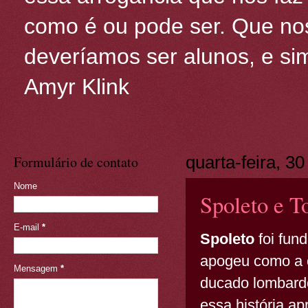
como é ou pode ser. Que nos
deveríamos ser alunos, e sim
Amyr Klink
Formulário de contato
quarta-feira, 3
Nome
Spoleto e To
E-mail
*
Spoleto
foi fun
apogeu como a c
Mensagem
*
ducado lombardo
essa história a