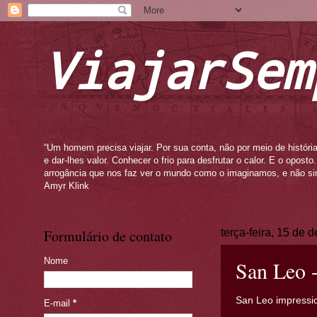
ViajarSem
“Um homem precisa viajar. Por sua conta, não por meio de história
e dar-lhes valor. Conhecer o frio para desfrutar o calor. E o opos
arrogância que nos faz ver o mundo como o imaginamos, e não si
Amyr Klink
Formulário de contato
terça-feira, 15 de
Nome
San Leo -
San Leo impressio
E-mail
*