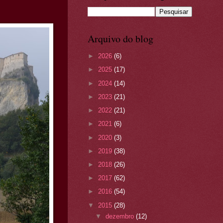
Arquivo do blog
►
2026
(6)
►
2025
(17)
►
2024
(14)
►
2023
(21)
►
2022
(21)
►
2021
(6)
►
2020
(3)
►
2019
(38)
►
2018
(26)
►
2017
(62)
►
2016
(54)
▼
2015
(28)
▼
dezembro
(12)