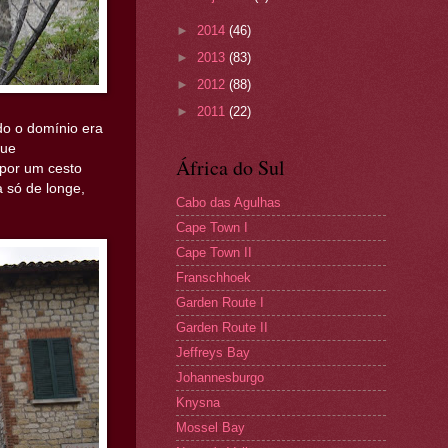
►
2014
(46)
►
2013
(83)
►
2012
(88)
►
2011
(22)
do o domínio era
que
África do Sul
 por um cesto
 só de longe,
Cabo das Agulhas
Cape Town I
Cape Town II
Franschhoek
Garden Route I
Garden Route II
Jeffreys Bay
Johannesburgo
Knysna
Mossel Bay