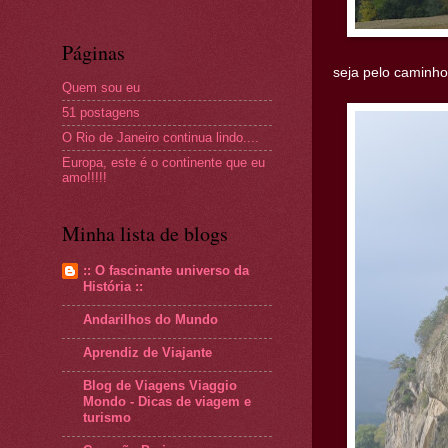
Páginas
seja pelo caminho
Quem sou eu
51 postagens
O Rio de Janeiro continua lindo....
Europa, este é o continente que eu
amo!!!!!
Minha lista de blogs
:: O fascinante universo da
História ::
Andarilhos do Mundo
Aprendiz de Viajante
Blog de Viagens Viaggio
Mondo - Dicas de viagem e
turismo