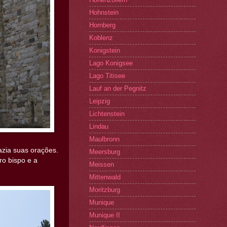
Hohnstein
Hornberg
Koblenz
Konigstein
Lago Konigsee
Lago Titisee
Lauf an der Pegnitz
Leipzig
Lichtenstein
Lindau
Maulbronn
azia suas orações.
Meersburg
ro bispo e a
Meissen
Mittenwald
Moritzburg
Munique
Munique II