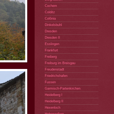
Cochem
Colditz
Colônia
Dinkelsbuhl
Dresden
Dresden II
Esslingen
Frankfurt
Freiberg
Freiburg im Breisgau
Freudenstadt
Friedrichshafen
Fussen
Garmisch-Partenkirchen
Heidelberg I
Heidelberg II
Hexenloch
Hohenzollern