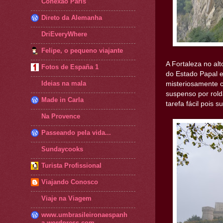
Conexão Paris
Direto da Alemanha
DriEveryWhere
Felipe, o pequeno viajante
A Fortaleza no al
Fotos de España 1
do Estado Papal e
Ideias na mala
misteriosamente c
suspenso por rold
Made in Carla
tarefa fácil pois 
Na Provence
Passeando pela vida...
Sundaycooks
Turista Profissional
Viajando Conosco
Viaje na Viagem
www.umbrasileironaespanh
a.wordpress.com