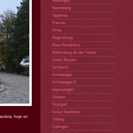
Nordlingen
Nuremberg
Oppenau
Passau
Pirna
Regensburg
Rota Romântica
Rothenburg ob der Tauber
Sankt Blasien
Schiltach
Schwangau
Schwangau II
Sigmaringen
Stolpen
Stuttgart
Suíça Saxônica
anária, hoje só
Triberg
Tubingen