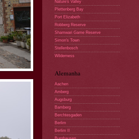
Nature's Valley
Plettenberg Bay
Port Elizabeth
Robberg Reserve
Shamwari Game Reserve
Simon's Town
Stellenbosch
Wilderness
Alemanha
Aachen
Amberg
Augsburg
Bamberg
Berchtesgaden
Berlim
Berlim II
Burghausen