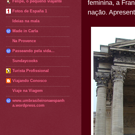
feminina, a Fra
Felipe, o pequeno viajante
nação. Apresent
Fotos de España 1
Ideias na mala
Made in Carla
Na Provence
Passeando pela vida...
Sundaycooks
Turista Profissional
Viajando Conosco
Viaje na Viagem
www.umbrasileironaespanh
a.wordpress.com