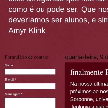
como é ou pode ser. Que nos
deveríamos ser alunos, e sim
Amyr Klink
Formulário de contato
quarta-feira, 9
Nome
finalmente 
E-mail
*
Na nossa última
próximos ao nos
Mensagem
*
Sorbonne, unive
teologia a estu