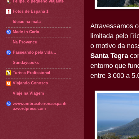
Felipe, o pequeno viajante
Fotos de España 1
Ideias na mala
Atravessamos o
Made in Carla
limitada pelo R
Na Provence
o motivo da nos
Passeando pela vida...
Santa Tegra
co
Sundaycooks
entorno que func
Turista Profissional
entre 3.000 a 5
Viajando Conosco
Viaje na Viagem
www.umbrasileironaespanh
a.wordpress.com