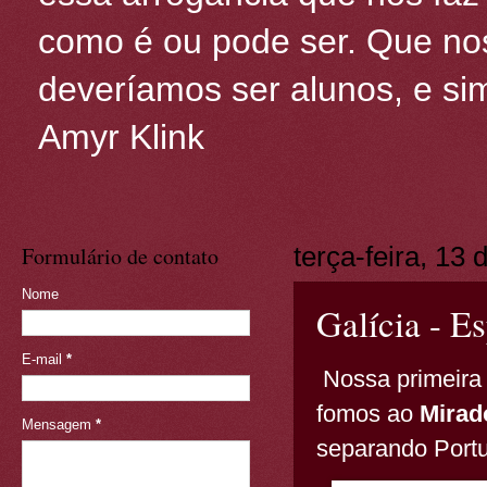
como é ou pode ser. Que nos
deveríamos ser alunos, e sim
Amyr Klink
Formulário de contato
terça-feira, 13
Nome
Galícia - E
E-mail
*
Nossa primeira 
fomos ao
Mirad
Mensagem
*
separando Port