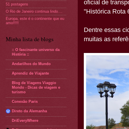
oficial de tran
51 postagens
"Histórica Rota 
O Rio de Janeiro continua lindo....
Europa, este é o continente que eu
amo!!!!!
Dentre essas c
Minha lista de blogs
muitas as referê
:: O fascinante universo da
História ::
Andarilhos do Mundo
Aprendiz de Viajante
Blog de Viagens Viaggio
Mondo - Dicas de viagem e
turismo
Conexão Paris
Direto da Alemanha
DriEveryWhere