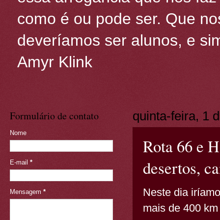
como é ou pode ser. Que nos
deveríamos ser alunos, e sim
Amyr Klink
Formulário de contato
quinta-feira, 1
Nome
Rota 66 e 
desertos, c
E-mail
*
Neste dia iríam
Mensagem
*
mais de 400 km