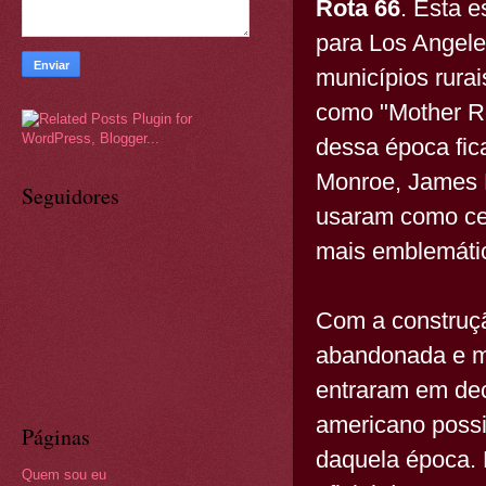
Rota 66
. Esta e
para Los Angele
municípios rurai
como "Mother Ro
dessa época fic
Monroe, James D
Seguidores
usaram como ce
mais emblemáti
Com a construçã
abandonada e mu
entraram em decl
americano possi
Páginas
daquela época. 
Quem sou eu