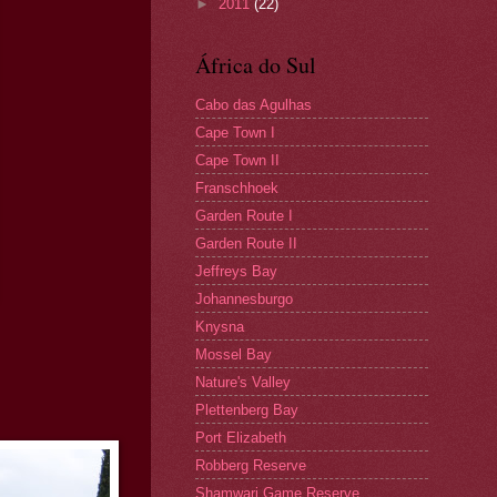
►
2011
(22)
África do Sul
Cabo das Agulhas
Cape Town I
Cape Town II
Franschhoek
Garden Route I
Garden Route II
Jeffreys Bay
Johannesburgo
Knysna
Mossel Bay
Nature's Valley
Plettenberg Bay
Port Elizabeth
Robberg Reserve
Shamwari Game Reserve