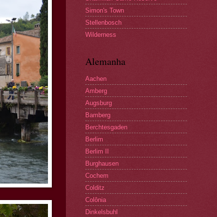
Simon's Town
Stellenbosch
Wilderness
Alemanha
Aachen
Amberg
Augsburg
Bamberg
Berchtesgaden
Berlim
Berlim II
Burghausen
Cochem
Colditz
Colônia
Dinkelsbuhl