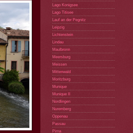
Lago Konigsee
Lago Titisee
Lauf an der Pegnitz
Leipzig
Lichtenstein
Lindau
Maulbronn
Meersburg
Meissen
Mittenwald
Moritzburg
Munique
Munique II
Nordlingen
Nuremberg
Oppenau
Passau
Pirna