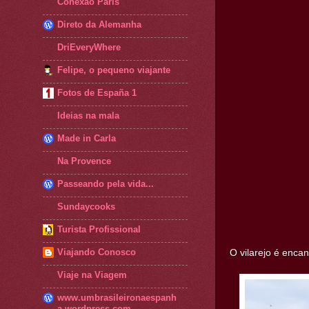
Conexão Paris
Direto da Alemanha
DriEveryWhere
Felipe, o pequeno viajante
Fotos de España 1
Ideias na mala
Made in Carla
Na Provence
Passeando pela vida...
Sundaycooks
Turista Profissional
Viajando Conosco
O vilarejo é enca
Viaje na Viagem
www.umbrasileironaespanh
a.wordpress.com