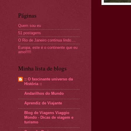
Páginas
Quem sou eu
51 postagens
O Rio de Janeiro continua lindo....
Europa, este é o continente que eu
amo!!!!!
Minha lista de blogs
:: O fascinante universo da
História ::
Andarilhos do Mundo
Aprendiz de Viajante
Blog de Viagens Viaggio
Mondo - Dicas de viagem e
turismo