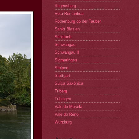
Regensburg
Rota Romântica
Rothenburg ob der Tauber
Sankt Blasien
Schiltach
Schwangau
Schwangau II
Sigmaringen
Stolpen
Stuttgart
Suíça Saxônica
Triberg
Tubingen
Vale do Mosela
Vale do Reno
Wurzburg