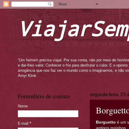
ViajarSem
“Um homem precisa viajar. Por sua conta, não por meio de história
e dar-lhes valor. Conhecer o frio para desfrutar o calor. E o opos
arrogância que nos faz ver o mundo como o imaginamos, e não si
Amyr Klink
Formulário de contato
segunda-feira, 23
Nome
Borguetto
Borguetto
é um v
E-mail
*
antigos moinhos.