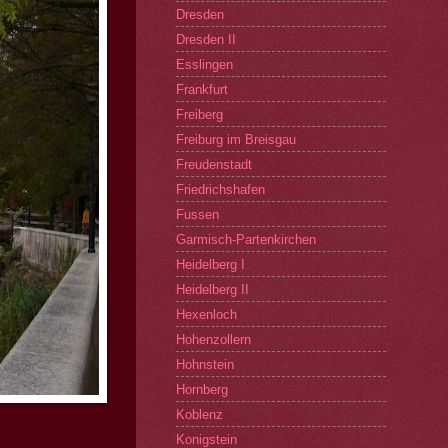
Dresden
Dresden II
Esslingen
Frankfurt
Freiberg
Freiburg im Breisgau
Freudenstadt
Friedrichshafen
Fussen
Garmisch-Partenkirchen
Heidelberg I
Heidelberg II
Hexenloch
Hohenzollern
Hohnstein
Hornberg
Koblenz
Konigstein