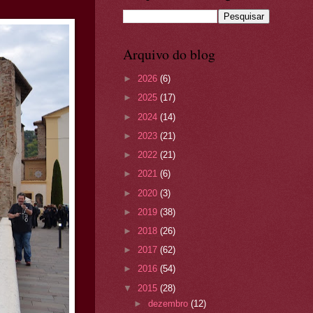
Arquivo do blog
►
2026
(6)
►
2025
(17)
►
2024
(14)
►
2023
(21)
►
2022
(21)
►
2021
(6)
►
2020
(3)
►
2019
(38)
►
2018
(26)
►
2017
(62)
►
2016
(54)
▼
2015
(28)
►
dezembro
(12)