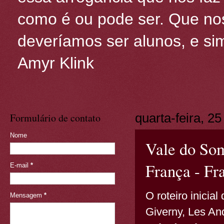
como é ou pode ser. Que nos
deveríamos ser alunos, e sim
Amyr Klink
Formulário de contato
quarta-feira, 2
Nome
Vale do So
França - Fr
E-mail
*
O roteiro inicia
Mensagem
*
Giverny, Les A