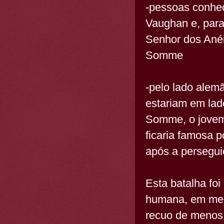
-pessoas conhec
Vaughan e, para 
Senhor dos Anéis
Somme
-pelo lado alem
estariam em lado
Somme, o jovem A
ficaria famosa p
após a persegui
Esta batalha foi
humana, em men
recuo de menos 