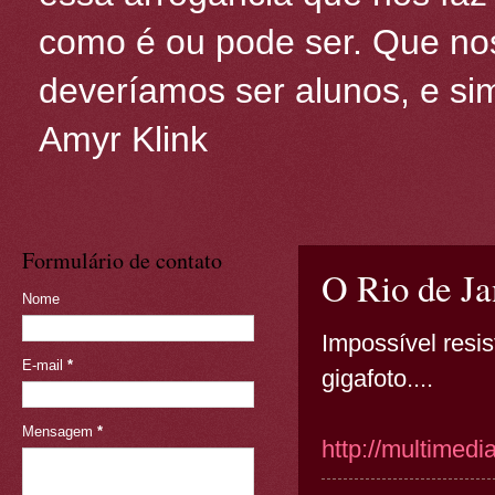
como é ou pode ser. Que nos
deveríamos ser alunos, e sim
Amyr Klink
Formulário de contato
O Rio de Jan
Nome
Impossível resis
E-mail
*
gigafoto....
Mensagem
*
http://multimedi