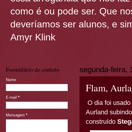
como é ou pode ser. Que nos
deveríamos ser alunos, e sim
Amyr Klink
Formulário de contato
segunda-feira, 
Nome
Flam, Aurla
E-mail
*
O dia foi usado
Aurland subindo
Mensagem
*
construído
Steg