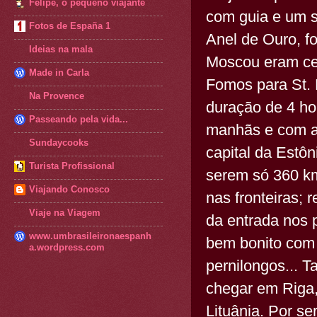
Felipe, o pequeno viajante
com guia e um s
Fotos de España 1
Anel de Ouro, f
Ideias na mala
Moscou eram cen
Made in Carla
Fomos para St. 
Na Provence
duração de 4 ho
Passeando pela vida...
manhãs e com as 
Sundaycooks
capital da Estôn
Turista Profissional
serem só 360 km
Viajando Conosco
nas fronteiras;
Viaje na Viagem
da entrada nos p
www.umbrasileironaespanh
bem bonito com 
a.wordpress.com
pernilongos... 
chegar em Riga, 
Lituânia. Por s