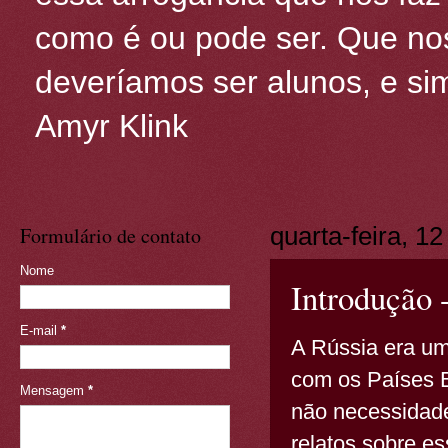
como é ou pode ser. Que nos
deveríamos ser alunos, e sim
Amyr Klink
Formulário de contato
quarta-feira, 1
Nome
Introdução 
E-mail
*
A Rússia era um
com os Países B
Mensagem
*
não necessidad
relatos sobre e