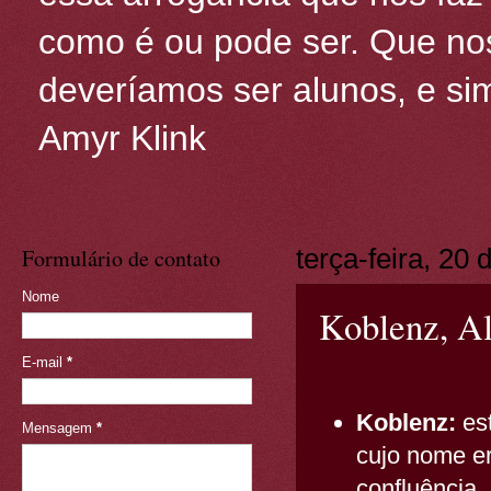
como é ou pode ser. Que nos
deveríamos ser alunos, e sim
Amyr Klink
Formulário de contato
terça-feira, 20
Nome
Koblenz, Al
E-mail
*
Koblenz:
es
Mensagem
*
cujo nome e
confluência,