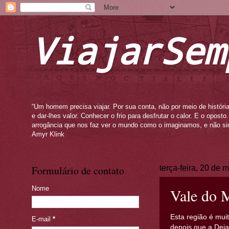
ViajarSem
“Um homem precisa viajar. Por sua conta, não por meio de história
e dar-lhes valor. Conhecer o frio para desfrutar o calor. E o opos
arrogância que nos faz ver o mundo como o imaginamos, e não si
Amyr Klink
Formulário de contato
terça-feira, 20 de 
Nome
Vale do 
Esta região é mui
E-mail
*
depois que a Deia