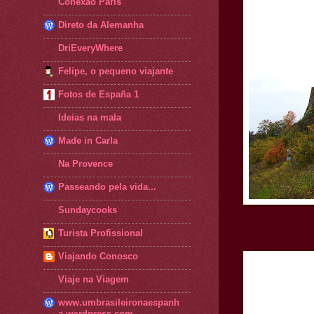
Conexão Paris
Direto da Alemanha
DriEveryWhere
Felipe, o pequeno viajante
Fotos de España 1
Ideias na mala
Made in Carla
Na Provence
Passeando pela vida...
Sundaycooks
Turista Profissional
Viajando Conosco
Viaje na Viagem
www.umbrasileironaespanh
a.wordpress.com