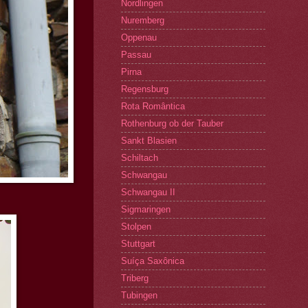
Nordlingen
Nuremberg
Oppenau
Passau
Pirna
Regensburg
Rota Romântica
Rothenburg ob der Tauber
Sankt Blasien
Schiltach
Schwangau
Schwangau II
Sigmaringen
Stolpen
Stuttgart
Suíça Saxônica
Triberg
Tubingen