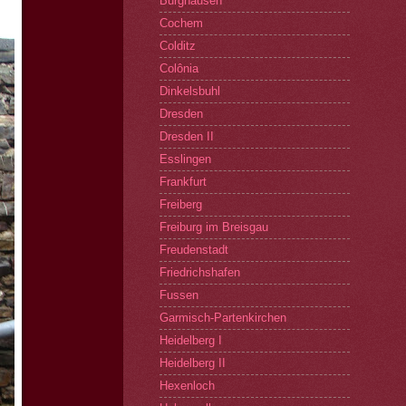
Burghausen
Cochem
Colditz
Colônia
Dinkelsbuhl
Dresden
Dresden II
Esslingen
Frankfurt
Freiberg
Freiburg im Breisgau
Freudenstadt
Friedrichshafen
Fussen
Garmisch-Partenkirchen
Heidelberg I
Heidelberg II
Hexenloch