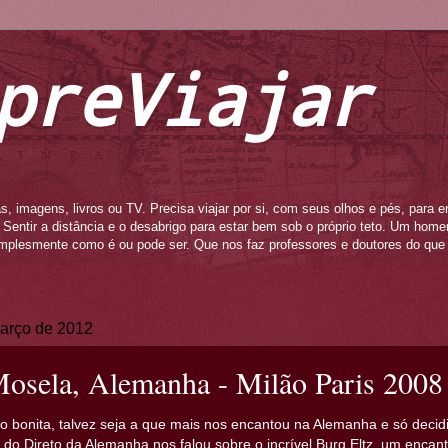
preViajar
s, imagens, livros ou TV. Precisa viajar por si, com seus olhos e pés, para e
to. Sentir a distância e o desabrigo para estar bem sob o próprio teto. Um ho
mplesmente como é ou pode ser. Que nos faz professores e doutores do que 
março de 2012
Mosela, Alemanha - Milão Paris 2008
to bonita, talvez seja a que mais nos encantou na Alemanha e só decid
 do Direto da Alemanha nos falou sobre o incrível Burg Eltz, um encan