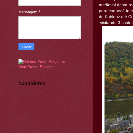
medieval desta re
para conhecê-lo e
Mensagem
*
de Koblenz até C
visitando 3 castel
Seguidores