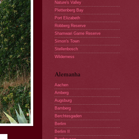
Nature's Valley
Plettenberg Bay
Port Elizabeth
Robberg Reserve
Shamwari Game Reserve
Simon's Town
Stellenbosch
Wilderness
Alemanha
Aachen
Amberg
Augsburg
Bamberg
Berchtesgaden
Berlim
Berlim II