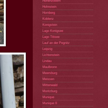
Hohenzollern
Hohnstein
Hornberg
Koblenz
Konigstein
Lago Konigsee
Lago Titisee
Lauf an der Pegnitz
Leipzig
Lichtenstein
Lindau
Maulbronn
Meersburg
Meissen
Mittenwald
Moritzburg
Munique
Munique II