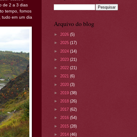
 de 2 a 3 dias
nto tempo, fomos
, tudo em um dia
Arquivo do blog
►
2026
(5)
►
2025
(17)
►
2024
(14)
►
2023
(21)
►
2022
(21)
►
2021
(6)
►
2020
(3)
►
2019
(38)
►
2018
(26)
►
2017
(62)
►
2016
(54)
►
2015
(28)
►
2014
(46)