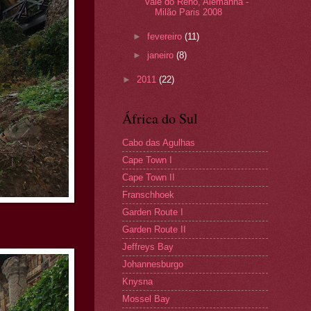
Vale do Reno, Alemanha -
Milão Paris 2008
►
fevereiro
(11)
►
janeiro
(8)
►
2011
(22)
África do Sul
Cabo das Agulhas
Cape Town I
Cape Town II
Franschhoek
Garden Route I
Garden Route II
Jeffreys Bay
Johannesburgo
Knysna
Mossel Bay