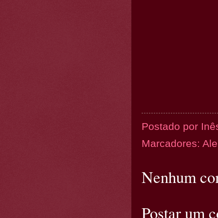
Postado por
Inê
Marcadores:
Al
Nenhum com
Postar um 