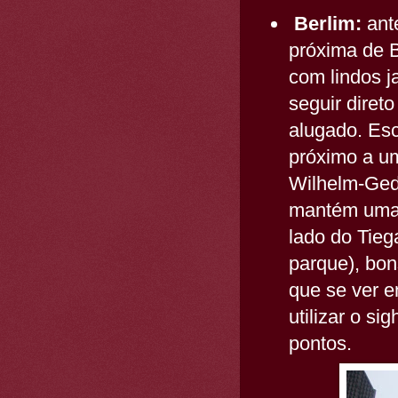
Berlim:
ant
próxima de B
com lindos j
seguir diret
alugado. Es
próximo a um 
Wilhelm-Ged
mantém uma t
lado do Tieg
parque), bon
que se ver e
utilizar o si
pontos.