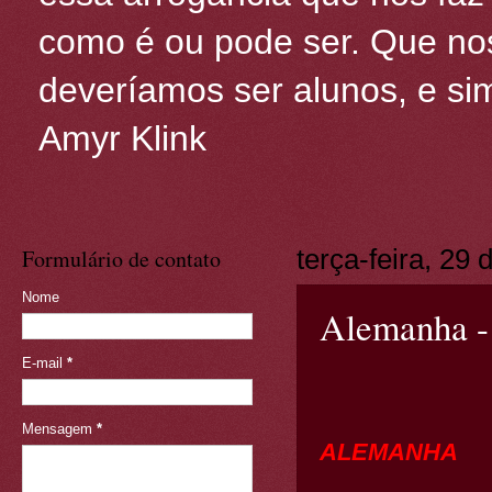
como é ou pode ser. Que nos
deveríamos ser alunos, e sim
Amyr Klink
Formulário de contato
terça-feira, 29
Nome
Alemanha -
E-mail
*
Mensagem
*
ALEMANHA